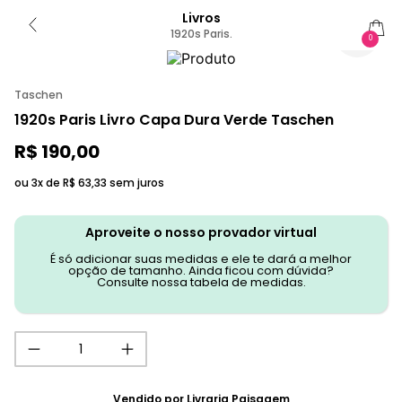
Livros
1920s Paris.
0
Taschen
1920s Paris Livro Capa Dura Verde Taschen
R$
190
,
00
ou 3x de
R$
63
,
33
sem juros
Aproveite o nosso provador virtual
É só adicionar suas medidas e ele te dará a melhor
opção de tamanho. Ainda ficou com dúvida?
Consulte nossa tabela de medidas.
Vendido por
Livraria Paisagem