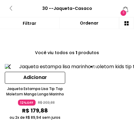
30 --Jaqueta-Casaco
0
Você viu todos os
1
produtos
Adicionar
Jaqueta Estampa Lisa Tip Top
Moletom Manga Longa Marinho
R$
203
,
88
12%OFF
R$
179
,
88
ou 2x de
R$
89
,
94
sem juros