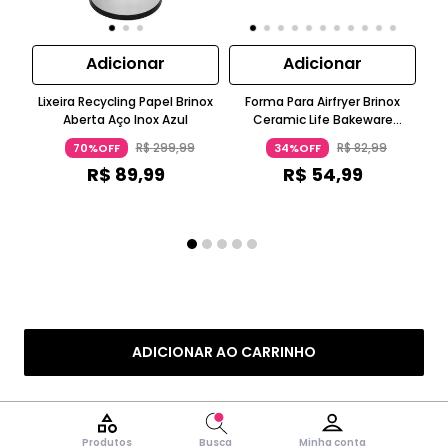
Adicionar
Adicionar
Lixeira Recycling Papel Brinox
Forma Para Airfryer Brinox
Aberta Aço Inox Azul
Ceramic Life Bakeware
Ce
Ø16Cm 7Cm Alumínio Vanilla
R$
299
,
99
R$
82
,
99
70%OFF
34%OFF
R$
89
,
99
R$
54
,
99
ou
ADICIONAR AO CARRINHO
Produtos
Busca
Minha conta