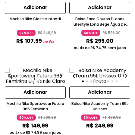
Adicionar
Adicionar
Mochila Nike Classic Infantil
Bolsa Saco Couros E Lonas
Lifestyle Lona Bege Água De
Coco
R$
249
,
99
R$
598
,
00
57%OFF
50%OFF
R$
107
,
99
R$
299
,
00
no Pix
ou 4x de
R$
74
,
75
sem juros
Adicionar
Adicionar
Mochila Nike Sportswear Futura
Bolsa Nike Academy Team 95L
365 Feminina
Unissex
R$
299
,
99
R$
499
,
99
50%OFF
50%OFF
R$
149
,
99
R$
249
,
99
ou 2x de
R$
74
,
99
sem juros