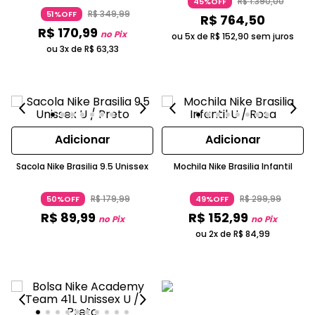
R$
1
.
390
,
00
45%OFF
R$
349
,
99
51%OFF
R$
764
,
50
R$
170
,
99
no Pix
ou 5x de
R$
152
,
90
sem juros
ou 3x de
R$
63
,
33
Adicionar
Adicionar
Sacola Nike Brasilia 9.5 Unissex
Mochila Nike Brasilia Infantil
R$
179
,
99
R$
299
,
99
50%OFF
49%OFF
R$
89
,
99
R$
152
,
99
no Pix
no Pix
ou 2x de
R$
84
,
99