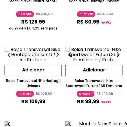
Mochila Nike Brasilia Infantil
Sacola Nike Heritage Unissex
R$
299
,
99
R$
199
,
99
57%OFF
60%OFF
R$
129
,
99
R$
80
,
99
no Pix
ou 2x de
R$
64
,
99
sem juros
Adicionar
Adicionar
Bolsa Transversal Nike Heritage
Bolsa Transversal Nike
Unissex
Sportswear Futura 365 Feminina
R$
229
,
99
R$
229
,
99
52%OFF
57%OFF
R$
109
,
99
R$
98
,
99
no Pix