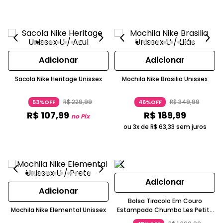
Adicionar
Adicionar
Sacola Nike Heritage Unissex
Mochila Nike Brasilia Unissex
R$
229
,
99
R$
349
,
99
53%OFF
46%OFF
R$
107
,
99
R$
189
,
99
no Pix
ou 3x de
R$
63
,
33
sem juros
Adicionar
Adicionar
Bolsa Tiracolo Em Couro
Mochila Nike Elemental Unissex
Estampado Chumbo Les Petits
Joueurs