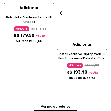
Adicionar
Bolsa Nike Academy Team 41L
Unissex
R$
349
,
99
49%OFF
R$
179
,
99
no Pix
ou 3x de
R$
66
,
66
Adicionar
Pasta Executiva Laptop Web 3.0
Plus Transversal Poliéster Cinza
Sestini
R$
339
,
90
43%OFF
R$
193
,
90
no Pix
ou 3x de
R$
66
,
63