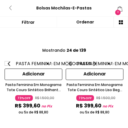
Bolsas Mochilas-E-Pastas
0
Mostrando
24 de 139
Adicionar
Adicionar
Pasta Feminina Em Monograma
Pasta Feminina Em Monograma
Tote Couro Sintético Brilhante
Tote Couro Sintético Liso Bege
Pinhão Di Marly's
Claro Di Marly's
R$
1
.
500
,
00
R$
1
.
500
,
00
73%OFF
73%OFF
R$
399
,
60
R$
399
,
60
no Pix
no Pix
ou 5x de
R$
88
,
80
ou 5x de
R$
88
,
80