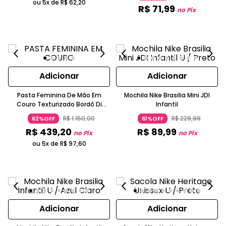
ou 5x de
R$
62
,
20
R$
71
,
99
no Pix
Adicionar
Adicionar
Pasta Feminina De Mão Em
Mochila Nike Brasilia Mini JDI
Couro Texturizado Bordô Di
Infantil
Marly's
R$
1
.
150
,
00
R$
229
,
99
62%OFF
61%OFF
R$
439
,
20
R$
89
,
99
no Pix
no Pix
ou 5x de
R$
97
,
60
Adicionar
Adicionar