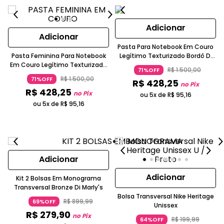
Adicionar
Adicionar
Pasta Para Notebook Em Couro
Pasta Feminina Para Notebook
Legítimo Texturizado Bordô Di
Em Couro Legítimo Texturizado
Marly´s
R$
1
.
500
,
00
71%OFF
Preto Di Marly's
R$
1
.
500
,
00
71%OFF
R$
428
,
25
no Pix
R$
428
,
25
no Pix
ou 5x de
R$
95
,
16
ou 5x de
R$
95
,
16
Adicionar
Adicionar
Kit 2 Bolsas Em Monograma
Transversal Bronze Di Marly's
Bolsa Transversal Nike Heritage
R$
899
,
99
69%OFF
Unissex
R$
279
,
90
no Pix
R$
199
,
99
64%OFF