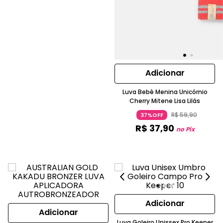
Adicionar
Luva Bebê Menina Unicórnio
Cherry Mitene Lisa Lilás
R$
59
,
90
37%OFF
R$
37
,
90
no Pix
Adicionar
Adicionar
Luva Goleiro Unissex Pro Keeper