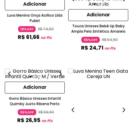
Adicionar
Adicionar
Luva Menina Onça Acrílico Lilás
Puket
Touca Unissex Bebê Up Baby
R$
74
,
90
18%OFF
Ampla Pelo Sintético Amarelo
R$
61
,
66
no Pix
R$
54
,
90
55%OFF
R$
24
,
71
no Pix
Adicionar
Gorro Básico Unissex Infantil
Quimby Justo Ribana Preto
R$
59
,
90
55%OFF
R$
26
,
95
no Pix