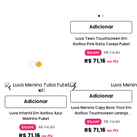
Adicionar
Luva Teen Touchscreen Em
Acrílico Pink Gata Cereja Puket
R$
74
,
90
5%OFF
R$
71
,
16
no Pix
Adicionar
Adicionar
Luva Menina Capy Bora Tricô Em
Luva Infantil Em Acrílico Azul
Acrílico Touchscreen Laranja
Marinho Puket
Claro Puket
R$
74
,
90
5%OFF
R$
74
,
90
5%OFF
R$
71
,
16
no Pix
R$
71
,
16
no Pix