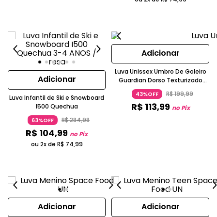
Adicionar
Luva Unissex Umbro De Goleiro
Adicionar
Guardian Dorso Texturizado
Preto
R$
199
,
99
43%OFF
Luva Infantil de Ski e Snowboard
R$
113
,
99
I500 Quechua
no Pix
R$
284
,
98
63%OFF
R$
104
,
99
no Pix
ou 2x de
R$
74
,
99
Adicionar
Adicionar