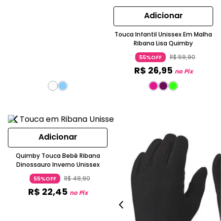
Adicionar
Touca Infantil Unissex Em Malha
Ribana Lisa Quimby
R$
59
,
90
55%OFF
R$
26
,
95
no Pix
Adicionar
Quimby Touca Bebê Ribana
Dinossauro Inverno Unissex
R$
49
,
90
55%OFF
R$
22
,
45
no Pix