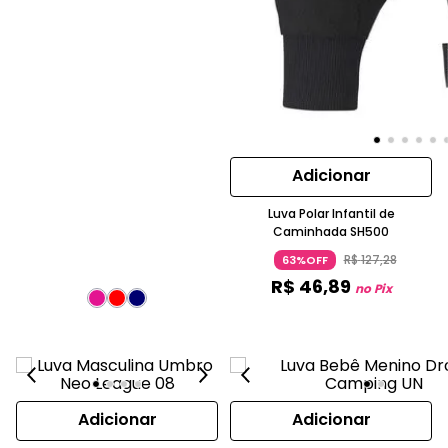
Adicionar
Luva Polar Infantil de
Caminhada SH500
R$
127
,
28
63%OFF
R$
46
,
89
no Pix
Adicionar
Adicionar