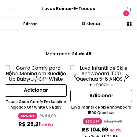
Luvas Boinas-E-Toucas
0
Mostrando
24 de 46
Adicionar
Adicionar
Touca Gorro Comfy Em Suedine
Algodão Off White Up Baby
Luva Infantil de Ski e Snowboard
I500 Quechua
R$
64
,
90
55%OFF
R$
284
,
98
63%OFF
R$
29
,
21
no Pix
R$
104
,
99
no Pix
ou 2x de
R$
74
,
99