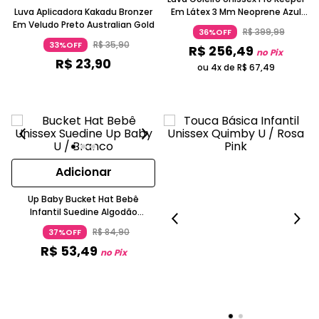
Luva Aplicadora Kakadu Bronzer
Em Látex 3 Mm Neoprene Azul
Em Veludo Preto Australian Gold
Marinho Umbro
R$
399
,
99
36%OFF
R$
35
,
90
33%OFF
R$
256
,
49
no Pix
R$
23
,
90
ou 4x de
R$
67
,
49
Adicionar
Up Baby Bucket Hat Bebê
Infantil Suedine Algodão
Estampado Primavera
R$
84
,
90
37%OFF
R$
53
,
49
no Pix