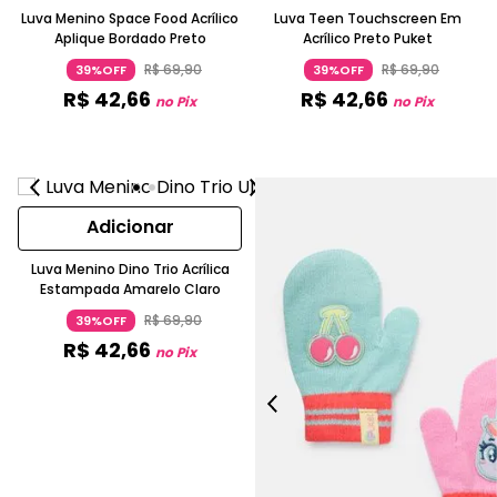
Luva Menino Space Food Acrílico
Luva Teen Touchscreen Em
Aplique Bordado Preto
Acrílico Preto Puket
R$
69
,
90
R$
69
,
90
39%OFF
39%OFF
R$
42
,
66
R$
42
,
66
no Pix
no Pix
Adicionar
Luva Menino Dino Trio Acrílica
Estampada Amarelo Claro
R$
69
,
90
39%OFF
R$
42
,
66
no Pix