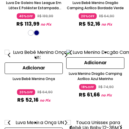
Luva De Goleiro Neo League Em
Luva Bebê Menino Dragão
Látex E Poliéster Estampada
Camping Acrílico Bordada Verde
Umbro
R$
189
,
99
R$
64
,
90
40%OFF
20%OFF
R$
113
,
99
R$
52
,
16
no Pix
no Pix
Adicionar
Adicionar
Luva Menino Dragão Camping
Luva Bebê Menina Onça
Acrílico Azul Marinho
R$
74
,
90
18%OFF
R$
64
,
90
20%OFF
R$
61
,
66
no Pix
R$
52
,
16
no Pix