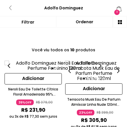
Adolfo Dominguez
0
Você viu todos os
10
produtos
Adicionar
Adicionar
Neroli Eau De Toilette Cítrica
Floral Amadeirada 95%
Ingredientes Naturais 120Ml
Terracota Musk Eau De Parfum
R$
379
,
00
39%OFF
Adolfo Dominguez
Almíscar Linha Nude 120ml
R$
231
,
90
Adolfo Dominguez
R$
399
,
00
23%OFF
ou 3x de
R$
77
,
30
sem juros
R$
305
,
90
ou 5x de
R$
61
,
18
sem juros