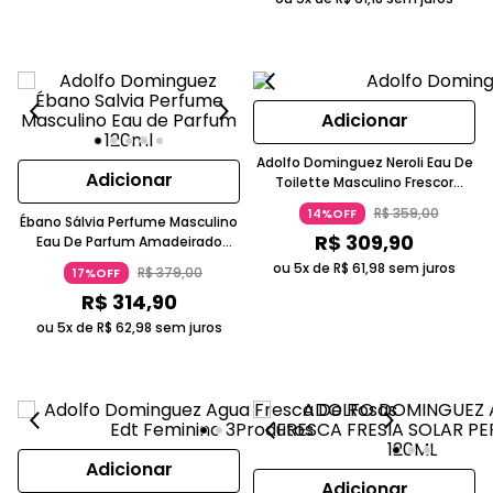
Adicionar
Adolfo Dominguez Neroli Eau De
Adicionar
Toilette Masculino Frescor
Mediterrâneo Azul ADOLFO
R$
359
,
00
14%OFF
Ébano Sálvia Perfume Masculino
DOMINGUEZ
R$
309
,
90
Eau De Parfum Amadeirado
Picante 120ml Adolfo
ou 5x de
R$
61
,
98
sem juros
R$
379
,
00
17%OFF
Dominguez
R$
314
,
90
ou 5x de
R$
62
,
98
sem juros
Adicionar
Adicionar