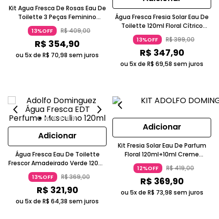
Kit Agua Fresca De Rosas Eau De
Toilette 3 Peças Feminino
Água Fresca Fresia Solar Eau De
Adolfo Dominguez
Toilette 120ml Floral Cítrico
R$
409
,
00
13%OFF
Vegano Adolfo Dominguez
R$
399
,
00
13%OFF
R$
354
,
90
R$
347
,
90
ou 5x de
R$
70
,
98
sem juros
ou 5x de
R$
69
,
58
sem juros
Adicionar
Adicionar
Kit Fresia Solar Eau De Parfum
Água Fresca Eau De Toilette
Floral 120ml+10ml Creme
Frescor Amadeirado Verde 120ml
Corporal 75ml Adolfo
R$
419
,
00
12%OFF
ADOLFO DOMINGUEZ
Dominguez
R$
369
,
00
13%OFF
R$
369
,
90
R$
321
,
90
ou 5x de
R$
73
,
98
sem juros
ou 5x de
R$
64
,
38
sem juros