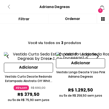
Adriana Degreas
0
Você viu todos os
3
produtos
Adicionar
Adicionar
Vestido Longo Decote V Liso Pink
Vestido Curto Decote Redondo
Adriana Degreas
Estampado Abstrato Off White
Adriana Degreas
R$
690
,
00
45%OFF
R$
1
.
292
,
50
R$
379
,
50
ou 5x de
R$
258
,
50
sem juros
ou 5x de
R$
75
,
90
sem juros