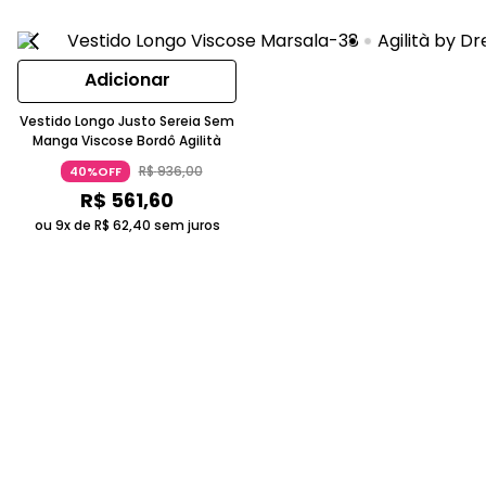
Adicionar
Vestido Longo Justo Sereia Sem
Manga Viscose Bordô Agilità
R$
936
,
00
40%OFF
R$
561
,
60
ou 9x de
R$
62
,
40
sem juros