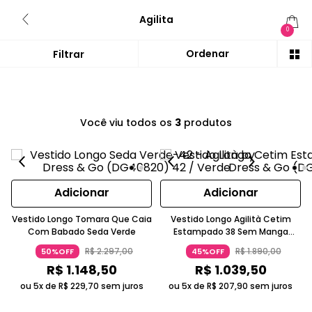
Agilita
0
Você viu todos os
3
produtos
Adicionar
Adicionar
Vestido Longo Tomara Que Caia
Vestido Longo Agilità Cetim
Com Babado Seda Verde
Estampado 38 Sem Manga
Branco
R$
2
.
297
,
00
R$
1
.
890
,
00
50%OFF
45%OFF
R$
1
.
148
,
50
R$
1
.
039
,
50
ou 5x de
R$
229
,
70
sem juros
ou 5x de
R$
207
,
90
sem juros