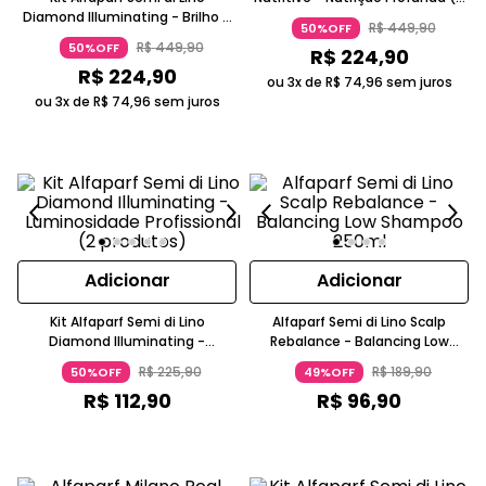
Diamond Illuminating - Brilho e
produtos)
R$
449
,
90
50%OFF
Maciez Prolongados (4
R$
449
,
90
50%OFF
R$
224
,
90
produtos)
R$
224
,
90
ou 3x de
R$
74
,
96
sem juros
ou 3x de
R$
74
,
96
sem juros
Adicionar
Adicionar
Kit Alfaparf Semi di Lino
Alfaparf Semi di Lino Scalp
Diamond Illuminating -
Rebalance - Balancing Low
Luminosidade Profissional (2
Shampoo 250ml
R$
225
,
90
R$
189
,
90
50%OFF
49%OFF
produtos)
R$
112
,
90
R$
96
,
90