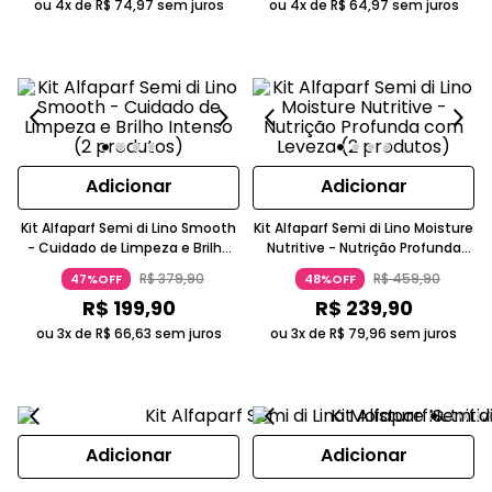
ou 4x de
R$
74
,
97
sem juros
ou 4x de
R$
64
,
97
sem juros
Adicionar
Adicionar
Kit Alfaparf Semi di Lino Smooth
Kit Alfaparf Semi di Lino Moisture
- Cuidado de Limpeza e Brilho
Nutritive - Nutrição Profunda
Intenso (2 produtos)
com Leveza (2 produtos)
R$
379
,
90
R$
459
,
90
47%OFF
48%OFF
R$
199
,
90
R$
239
,
90
ou 3x de
R$
66
,
63
sem juros
ou 3x de
R$
79
,
96
sem juros
Adicionar
Adicionar