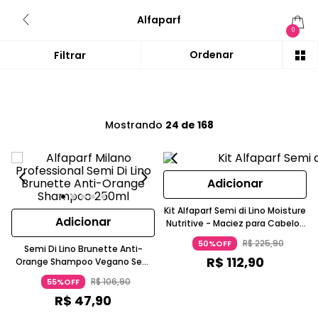
Alfaparf
0
Mostrando
24 de 168
Adicionar
Kit Alfaparf Semi di Lino Moisture
Adicionar
Nutritive - Maciez para Cabelos
Secos (2 produtos)
R$
225
,
90
50%OFF
Semi Di Lino Brunette Anti-
R$
112
,
90
Orange Shampoo Vegano Sem
Sulfatos Alfaparf
R$
106
,
90
55%OFF
R$
47
,
90