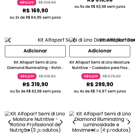
R$
329
,
90
48%OFF
ou 5x de
R$
63
,
98
sem juros
R$
169
,
90
ou 2x de
R$
84
,
95
sem juros
Adicionar
Adicionar
Kit Alfaparf Semi di Lino
Kit Alfaparf Semi di Lino Moisture
Diamond Illuminating - Rotina
Nutritive - Cuidados para Fios
Profissional Completa (3
Secos e Ressecados (3
R$
619
,
90
R$
579
,
90
48%OFF
48%OFF
produtos)
produtos)
R$
319
,
90
R$
299
,
90
ou 5x de
R$
63
,
98
sem juros
ou 4x de
R$
74
,
97
sem juros