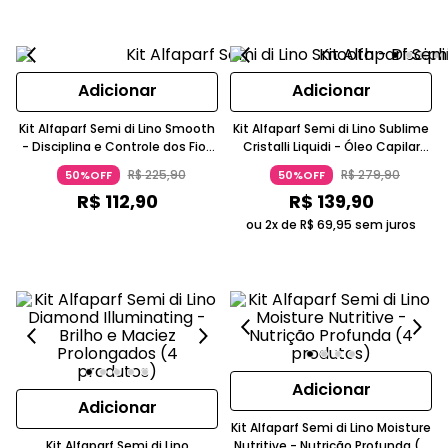
Adicionar
Adicionar
Kit Alfaparf Semi di Lino Smooth
Kit Alfaparf Semi di Lino Sublime
- Disciplina e Controle dos Fios
Cristalli Liquidi - Óleo Capilar
(2 produtos)
30ml (2 unidades)
R$
225
,
90
R$
279
,
90
50%OFF
50%OFF
R$
112
,
90
R$
139
,
90
ou 2x de
R$
69
,
95
sem juros
Adicionar
Adicionar
Kit Alfaparf Semi di Lino Moisture
Kit Alfaparf Semi di Lino
Nutritive - Nutrição Profunda (4