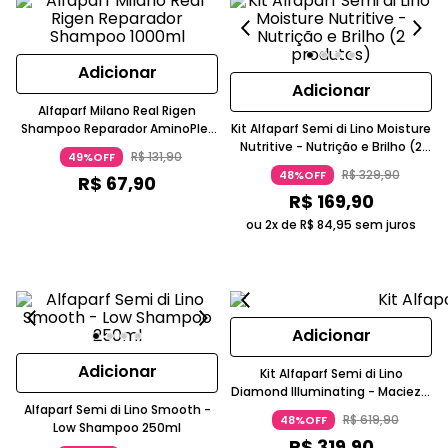
Adicionar
Adicionar
Alfaparf Milano Real Rigen
Shampoo Reparador AminoPlex
Kit Alfaparf Semi di Lino Moisture
Extrato De Chia Vegano Para
Nutritive - Nutrição e Brilho (2
R$
131
,
90
49%OFF
Cabelos Danificados 1000ml
produtos)
R$
329
,
90
48%OFF
R$
67
,
90
R$
169
,
90
ou 2x de
R$
84
,
95
sem juros
Adicionar
Adicionar
Kit Alfaparf Semi di Lino
Diamond Illuminating - Maciez e
Alfaparf Semi di Lino Smooth -
Tratamento Diário (3 Produtos)
R$
619
,
90
48%OFF
Low Shampoo 250ml
R$
319
,
90