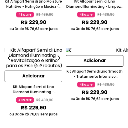
Kit Alfaparf Semi di Lino Moisture
Kit Alfaparf Semi di Lino
Nutritive - Nutrição e Maciez (2
Diamond Illuminating - Limpeza
produtos)
Profunda e Máscara Intensiva (2
R$
439
,
90
R$
439
,
90
48%OFF
48%OFF
Produtos)
R$
229
,
90
R$
229
,
90
ou 3x de
R$
76
,
63
sem juros
ou 3x de
R$
76
,
63
sem juros
Adicionar
Kit Alfaparf Semi di Lino Smooth
Adicionar
- Tratamento Intensivo
Profissional (2 produtos)
R$
439
,
90
48%OFF
Kit Alfaparf Semi di Lino
R$
229
,
90
Diamond Illuminating -
Revitalização e Brilho para os
ou 3x de
R$
76
,
63
sem juros
R$
439
,
90
48%OFF
Fios (2 Produtos)
R$
229
,
90
ou 3x de
R$
76
,
63
sem juros