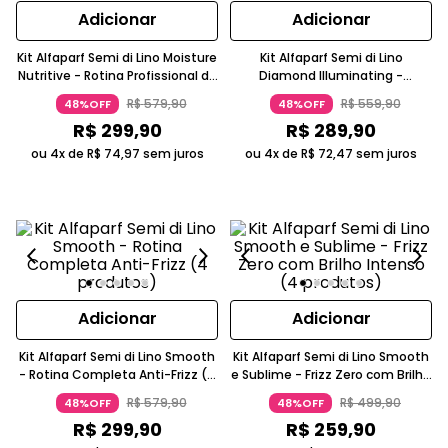
Adicionar
Adicionar
Kit Alfaparf Semi di Lino Moisture
Kit Alfaparf Semi di Lino
Nutritive - Rotina Profissional de
Diamond Illuminating -
Nutrição (3 produtos)
Luminosidade e Movimento (4
R$
579
,
90
R$
559
,
90
48%OFF
48%OFF
produtos)
R$
299
,
90
R$
289
,
90
ou 4x de
R$
74
,
97
sem juros
ou 4x de
R$
72
,
47
sem juros
Adicionar
Adicionar
Kit Alfaparf Semi di Lino Smooth
Kit Alfaparf Semi di Lino Smooth
- Rotina Completa Anti-Frizz (4
e Sublime - Frizz Zero com Brilho
produtos)
Intenso (4 produtos)
R$
579
,
90
R$
499
,
90
48%OFF
48%OFF
R$
299
,
90
R$
259
,
90