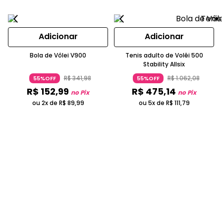
Adicionar
Adicionar
Bola de Vôlei V900
Tenis adulto de Volêi 500
Stability Allsix
R$
341
,
98
R$
1
.
062
,
08
55%OFF
55%OFF
R$
152
,
99
R$
475
,
14
no Pix
no Pix
ou 2x de
R$
89
,
99
ou 5x de
R$
111
,
79