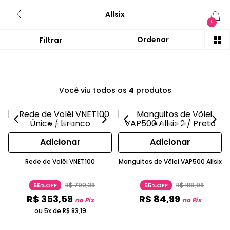
Allsix
0
Você viu todos os
4
produtos
Adicionar
Adicionar
Rede de Volêi VNET100
Manguitos de Vôlei VAP500 Allsix
R$
790
,
38
R$
189
,
98
55%OFF
55%OFF
R$
353
,
59
R$
84
,
99
no Pix
no Pix
ou 5x de
R$
83
,
19