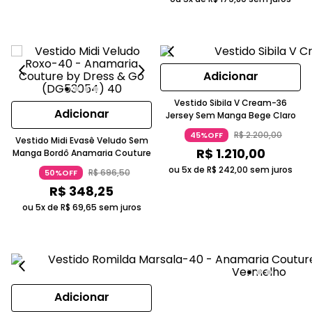
Adicionar
Vestido Sibila V Cream-36
Adicionar
Jersey Sem Manga Bege Claro
R$
2
.
200
,
00
45%OFF
Vestido Midi Evasê Veludo Sem
R$
1
.
210
,
00
Manga Bordô Anamaria Couture
ou 5x de
R$
242
,
00
sem juros
R$
696
,
50
50%OFF
R$
348
,
25
ou 5x de
R$
69
,
65
sem juros
Adicionar