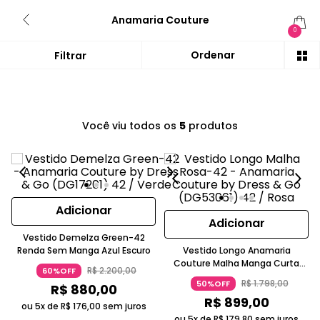
Anamaria Couture
0
Você viu todos os
5
produtos
Adicionar
Adicionar
Vestido Demelza Green-42
Renda Sem Manga Azul Escuro
Vestido Longo Anamaria
Couture Malha Manga Curta
R$
2
.
200
,
00
60%OFF
Lilás
R$
1
.
798
,
00
50%OFF
R$
880
,
00
R$
899
,
00
ou 5x de
R$
176
,
00
sem juros
ou 5x de
R$
179
,
80
sem juros