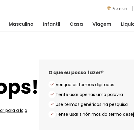
Premium
Masculino
Infantil
Casa
Viagem
Liqui
O que eu posso fazer?
ops!
Verique os termos digitados
Tente usar apenas uma palavra
Use termos genéricos na pesquisa
ar para a loja
Tente usar sinônimos do termo dese