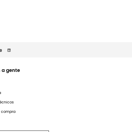
 a gente
a
técnicos
e compra