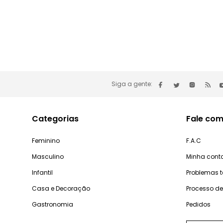
Siga a gente:
Categorias
Fale com
Feminino
F.A.C
Masculino
Minha cont
Infantil
Problemas 
Casa e Decoração
Processo d
Gastronomia
Pedidos