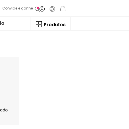
Convide e ganhe
da
Produtos
jado