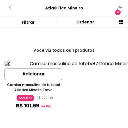
Atla©tico Mineiro
0
Você viu todos os
1
produtos
Adicionar
Camisa masculina de futebol
Atletico Mineiro Trevo
R$
227
,
98
55%OFF
R$
101
,
99
no Pix