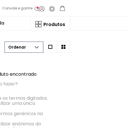
Convide e ganhe
da
Produtos
uto encontrado
o fazer?
e os termos digitados.
ilizar uma única
termos genéricos na
ilizar sinônimos do