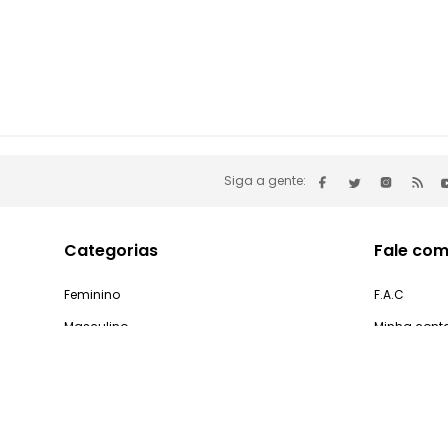
Siga a gente:
Categorias
Fale com
Feminino
F.A.C
Masculino
Minha cont
Infantil
Problemas 
Casa e Decoração
Processo d
Gastronomia
Pedidos