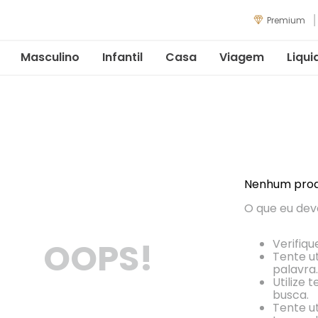
Premium
Masculino
Infantil
Casa
Viagem
Liqui
Nenhum prod
O que eu dev
OOPS!
Verifiqu
Tente ut
palavra.
Utilize 
busca.
Tente ut