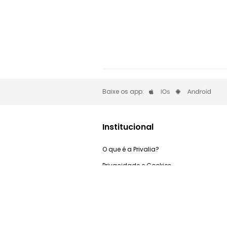
Baixe os app:
Institucional
O que é a Privalia?
Privacidade e Cookies
Trabalhe Conosco
Condições de uso
Relação com investidores