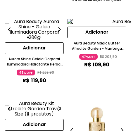
Adicionar
Aura Beauty Magic Butter
Adicionar
Afrodite Garden - Manteiga
Iluminadora Corporal 200g
R$
208
,
90
47%OFF
Aurora Shine Geleia Corporal
R$
109
,
90
Iluminadora Hidratante Herbal
Aura Beauty
R$
228
,
90
48%OFF
R$
119
,
90
Adicionar