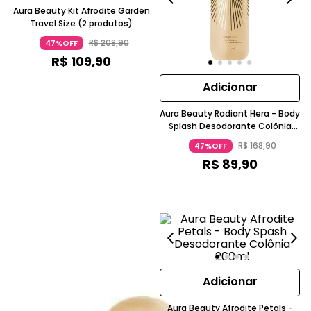
Aura Beauty Kit Afrodite Garden
Travel Size (2 produtos)
R$
208
,
90
47%OFF
R$
109
,
90
Adicionar
Aura Beauty Radiant Hera - Body
Splash Desodorante Colônia
200ml
R$
168
,
90
47%OFF
R$
89
,
90
Adicionar
Aura Beauty Afrodite Petals -