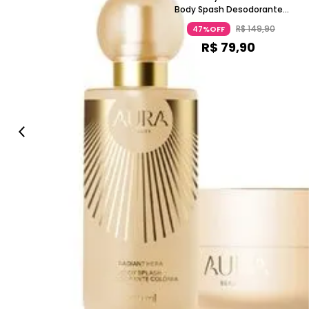
Body Spash Desodorante
Colônia 200ml
R$
149
,
90
47%OFF
R$
79
,
90