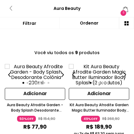
Aura Beauty
0
Você viu todos os
9
produtos
Adicionar
Adicionar
Aura Beauty Afrodite Garden -
Kit Aura Beauty Afrodite Garden
Body Splash Desodorante
Magic Butter Iluminador Body
Colônia 200ml
Splash (2 produtos)
R$
154
,
90
R$
368
,
90
50%OFF
49%OFF
R$
77
,
90
R$
189
,
90
ou 3x de
R$
63
,
30
sem juros