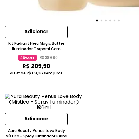
Adicionar
Kit Radiant Hera Magic Butter
Iluminador Corporal Com
Vitamina E Hidratante
R$
389
,
90
46%OFF
Perfumado Body Splash Aura
R$
209
,
90
Beauty
ou 3x de
R$
69
,
96
sem juros
Adicionar
Aura Beauty Venus Love Body
Místico - Spray Iluminador 100ml