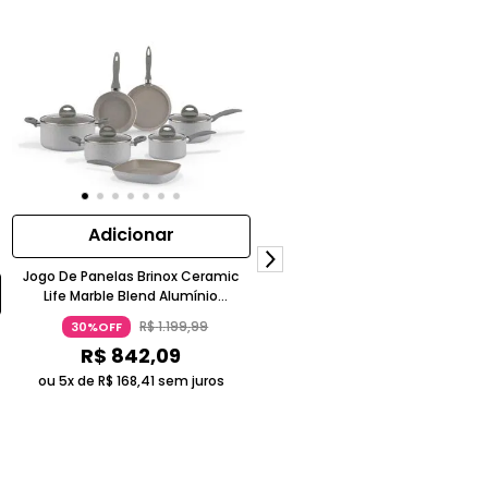
Adicionar
Jogo De Panelas Brinox Ceramic
Adicionar
Life Marble Blend Alumínio
Antiaderente Cinza Claro 7 Peças
R$
1
.
199
,
99
30%OFF
Cabo Removível Ceramic Life Fi
Indução
R$
842
,
09
Baquelite Soft Touch Chumbo
ou 5x de
R$
168
,
41
sem juros
R$
169
,
99
29%OFF
R$
119
,
99