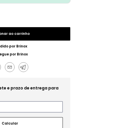
onar ao carrinho
dido por
Brinox
regue por
Brinox