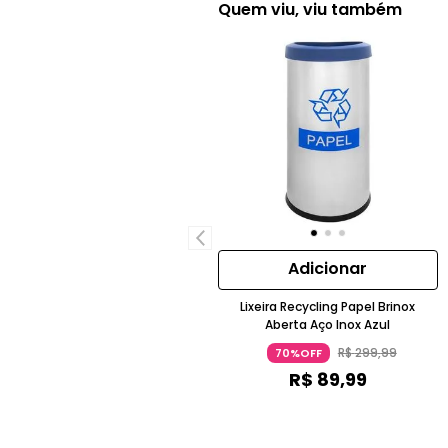
Quem viu, viu também
Adicionar
Lixeira Recycling Papel Brinox
Aberta Aço Inox Azul
R$
299
,
99
70%OFF
R$
89
,
99