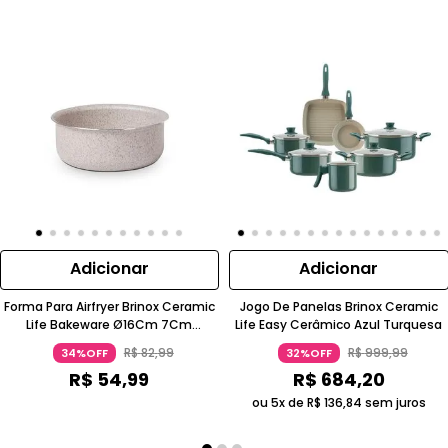
Adicionar
Adicionar
Forma Para Airfryer Brinox Ceramic
Jogo De Panelas Brinox Ceramic
Life Bakeware Ø16Cm 7Cm
Life Easy Cerâmico Azul Turquesa
Alumínio Vanilla
R$
82
,
99
R$
999
,
99
34%OFF
32%OFF
R$
54
,
99
R$
684
,
20
ou 5x de
R$
136
,
84
sem juros