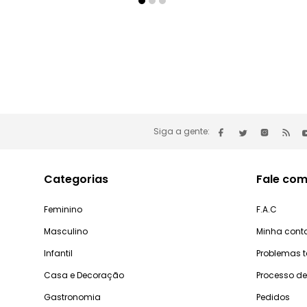
Siga a gente:
Categorias
Fale com
Feminino
F.A.C
Masculino
Minha cont
Infantil
Problemas 
Casa e Decoração
Processo d
Gastronomia
Pedidos