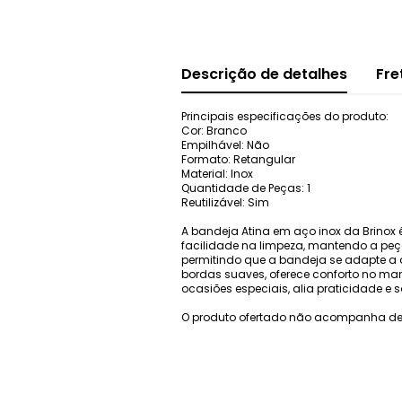
Descrição de detalhes
Fre
Principais especificações do produto:
Cor: Branco
Empilhável: Não
Formato: Retangular
Material: Inox
Quantidade de Peças: 1
Reutilizável: Sim
A bandeja Atina em aço inox da Brinox 
facilidade na limpeza, mantendo a peç
permitindo que a bandeja se adapte a d
bordas suaves, oferece conforto no man
ocasiões especiais, alia praticidade e s
O produto ofertado não acompanha de