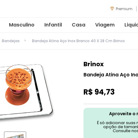
Premium
Masculino
Infantil
Casa
Viagem
Liqui
Bandejas
Bandeja Atina Aço Inox Branco 40 X 28 Cm Brinox
Brinox
Bandeja Atina Aço In
R$
94
,
73
Aproveite o 
É só adicionar suas
opção de tamanh
Consulte no