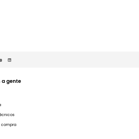
 a gente
a
técnicos
e compra