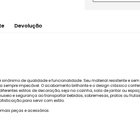
te
Devolução
é sinônimo de qualidade e funcionalidade. Seu material resistente e se
a sempre impecável. O acabamento brilhante e o design clássico confer
iferentes estilos de decoração, seja na cozinha, sala de jantar ou esp
useio e segurança ao transportar bebidas, sobremesas, pratos ou frutas
ofisticação para servir com estilo.
mais peças e acessórios.