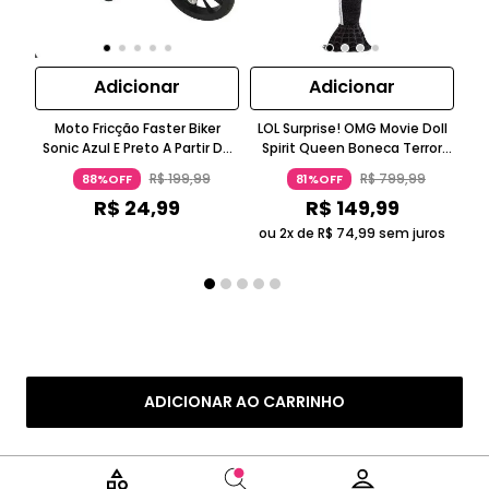
Adicionar
Adicionar
Moto Fricção Faster Biker
LOL Surprise! OMG Movie Doll
LO
Sonic Azul E Preto A Partir De
Spirit Queen Boneca Terror
Ga
Três Anos Candide
Preta Mais De 14 Anos
Ci
R$
199
,
99
R$
799
,
99
88%OFF
81%OFF
Candide
R$
24
,
99
R$
149
,
99
ou 2x de
R$
74
,
99
sem juros
ou
ADICIONAR AO CARRINHO