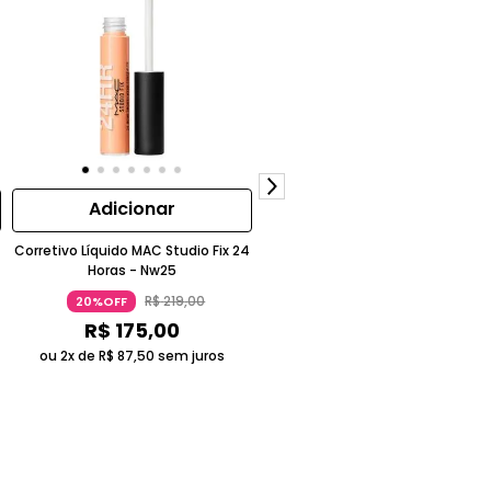
Adicionar
Adicionar
Corretivo Líquido MAC Studio Fix 24
Bronzer Em Pó Matte MAC
Horas - Nw25
Sunstruck
R$
219
,
00
R$
299
,
00
20%OFF
20%OFF
R$
175
,
00
R$
239
,
00
ou 2x de
R$
87
,
50
sem juros
ou 3x de
R$
79
,
66
sem juros