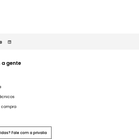
 a gente
a
técnicos
e compra
idas? Fale com a privalia