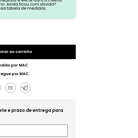
 medidas e ele te dará a melhor
o. Ainda ficou com dúvida?
ssa tabela de medidas.
onar ao carrinho
ndido por
MAC
regue por
MAC