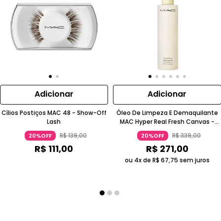
Adicionar
Adicionar
Cílios Postiços MAC 48 - Show-Off
Óleo De Limpeza E Demaquilante
Lash
MAC Hyper Real Fresh Canvas -
200Ml
R$
139
,
00
R$
339
,
00
20%OFF
20%OFF
R$
111
,
00
R$
271
,
00
ou 4x de
R$
67
,
75
sem juros