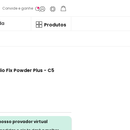
Convide e ganhe
da
Produtos
o Fix Powder Plus - C5
nosso provador virtual