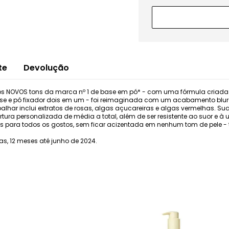
te
Devolução
s NOVOS tons da marca nº 1 de base em pó* - com uma fórmula criada 
ase e pó fixador dois em um - foi reimaginada com um acabamento blur-
spalhar inclui extratos de rosas, algas açucareiras e algas vermelhas. Su
rtura personalizada de média a total, além de ser resistente ao suor e 
tons para todos os gostos, sem ficar acizentada em nenhum tom de pele 
, 12 meses até junho de 2024.