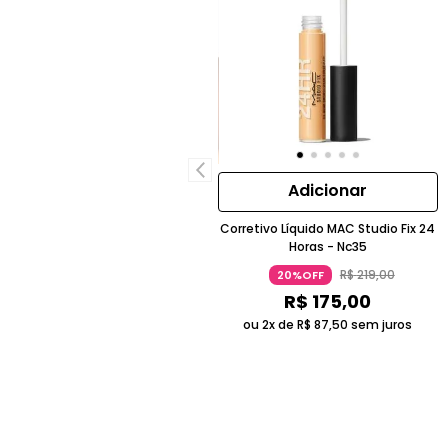
Adicionar
Corretivo Líquido MAC Studio Fix 24
Horas - Nc35
R$
219
,
00
20%OFF
R$
175
,
00
ou 2x de
R$
87
,
50
sem juros