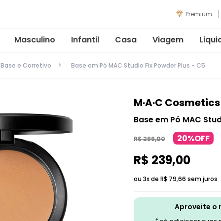
Premium
Masculino
Infantil
Casa
Viagem
Liqui
Base e Corretivo
Base em Pó MAC Studio Fix Powder Plus - C5
M·A·C Cosmetics
Base em Pó MAC Studi
20%OFF
R$
299
,
00
R$
239
,
00
ou 3x de
R$
79
,
66
sem juros
Aproveite o 