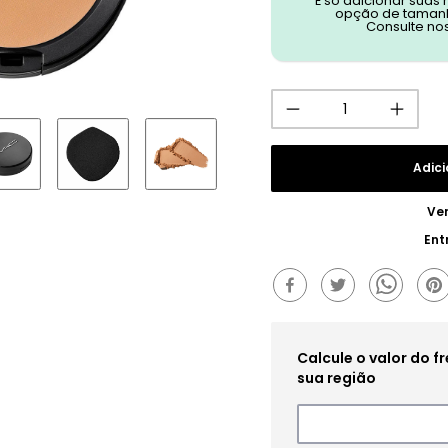
É só adicionar suas
opção de tamanh
Consulte no
Adici
Ve
Ent