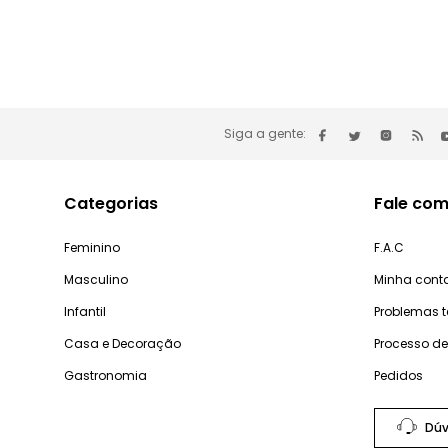
Siga a gente:
Categorias
Fale com
Feminino
F.A.C
Masculino
Minha cont
Infantil
Problemas 
Casa e Decoração
Processo d
Gastronomia
Pedidos
Dúv