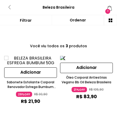
Beleza Brasileira
0
Você viu todos os
3
produtos
Adicionar
Adicionar
Óleo Corporal Antiestrias
Sabonete Esfoliante Corporal
Vegano Bb Oil Beleza Brasileira
Renovador Esfrega Bumbum
R$
105
,
90
21%OFF
Beleza Brasileira
R$
30
,
90
29%OFF
R$
83
,
90
R$
21
,
90