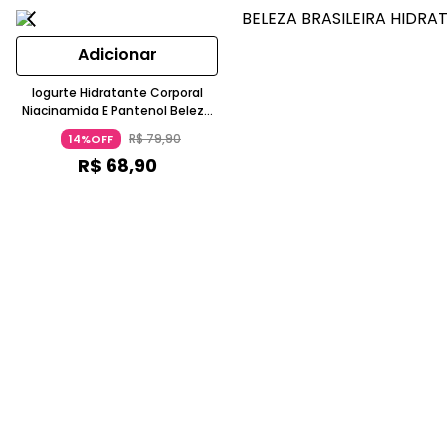
Adicionar
Iogurte Hidratante Corporal
Niacinamida E Pantenol Beleza
Brasileira
R$
79
,
90
14%OFF
R$
68
,
90