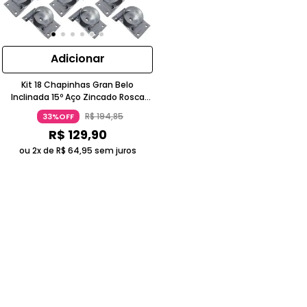
Adicionar
Kit 18 Chapinhas Gran Belo
Inclinada 15º Aço Zincado Rosca
5/16 G59
R$
194
,
85
33%OFF
R$
129
,
90
ou 2x de
R$
64
,
95
sem juros