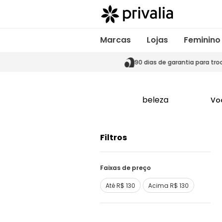
Marcas
Lojas
Feminino
s de garantia para trocas
90 dias de garantia para tro
beleza
Vo
Filtros
Faixas de preço
Até R$ 130
Acima R$ 130