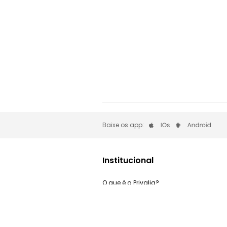
Baixe os app:
Institucional
O que é a Privalia?
Privacidade e Cookies
Trabalhe Conosco