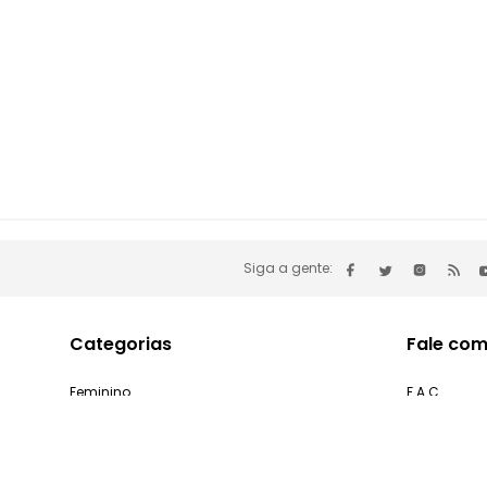
Siga a gente:
Categorias
Fale com
Feminino
F.A.C
Masculino
Minha cont
Infantil
Problemas 