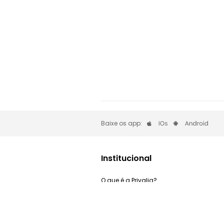
Baixe os app:
Institucional
O que é a Privalia?
Privacidade e Cookies
Trabalhe Conosco