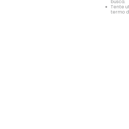
busca.
Tente ut
termo d