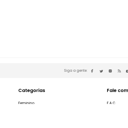
Siga a gente:
Categorias
Fale com
Feminino
F.A.C
Masculino
Minha cont
Infantil
Problemas 