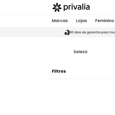
Marcas
Lojas
Feminino
s de garantia para trocas
90 dias de garantia para tro
beleza
Filtros