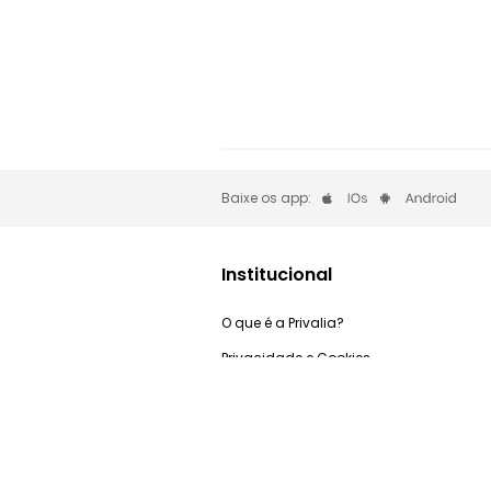
Baixe os app:
Institucional
O que é a Privalia?
Privacidade e Cookies
Trabalhe Conosco
Condições de uso
Relação com investidores