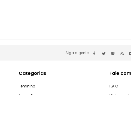
Siga a gente:
Categorias
Fale com
Feminino
F.A.C
Masculino
Minha cont
Infantil
Problemas 
Casa e Decoração
Processo d
Gastronomia
Pedidos