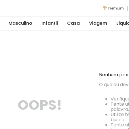
Premium
Masculino
Infantil
Casa
Viagem
Liqui
Nenhum prod
O que eu dev
OOPS!
Verifiqu
Tente ut
palavra.
Utilize 
busca.
Tente ut