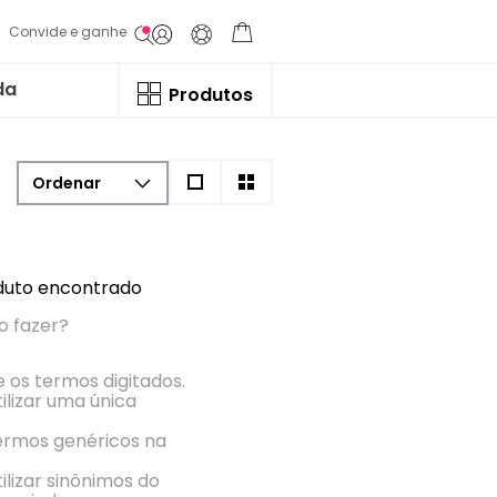
Convide e ganhe
da
Produtos
uto encontrado
o fazer?
e os termos digitados.
ilizar uma única
termos genéricos na
ilizar sinônimos do