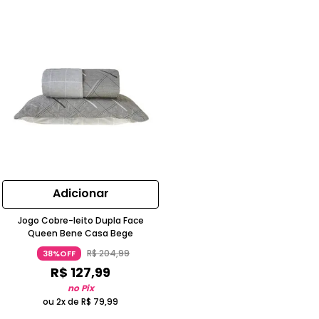
Adicionar
Jogo Cobre-leito Dupla Face
Queen Bene Casa Bege
R$
204
,
99
38%OFF
R$
127
,
99
no Pix
ou 2x de
R$
79
,
99