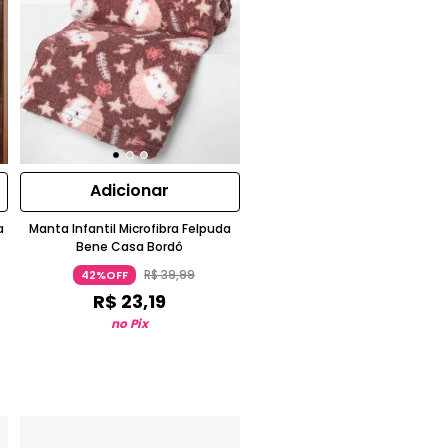
Adicionar
a
Manta Infantil Microfibra Felpuda
Bene Casa Bordô
R$
39
,
99
42%OFF
R$
23
,
19
no Pix