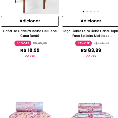
Adicionar
Adicionar
Capa De Cadeira Malha Gel Bene
Jogo Cobre Leito Bene Casa Dupl
Casa Bordô
Face Solteiro Matelado
Ultrassônico Lilás
R$
49
,
99
R$
174
,
99
60%OFF
52%OFF
R$
19
,
99
R$
83
,
99
no Pix
no Pix