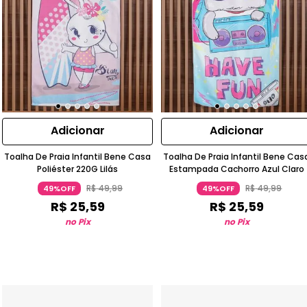
Adicionar
Adicionar
Toalha De Praia Infantil Bene Casa
Toalha De Praia Infantil Bene Cas
Poliéster 220G Lilás
Estampada Cachorro Azul Claro
R$
49
,
99
R$
49
,
99
49%OFF
49%OFF
R$
25
,
59
R$
25
,
59
no Pix
no Pix