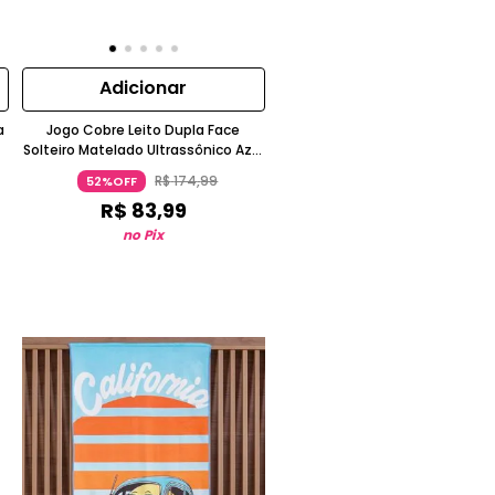
Adicionar
a
Jogo Cobre Leito Dupla Face
Solteiro Matelado Ultrassônico Azul
Bene Casa
R$
174
,
99
52%OFF
R$
83
,
99
no Pix