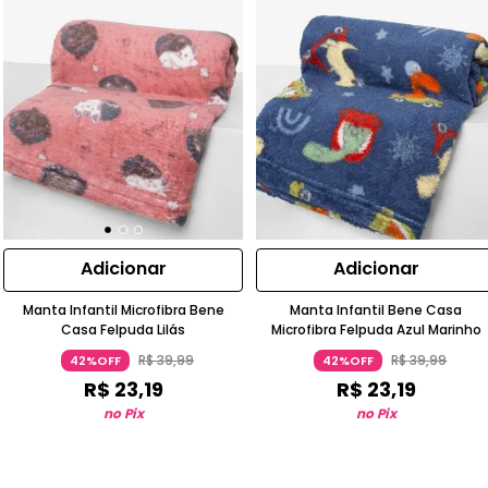
Adicionar
Adicionar
Manta Infantil Microfibra Bene
Manta Infantil Bene Casa
Casa Felpuda Lilás
Microfibra Felpuda Azul Marinho
R$
39
,
99
R$
39
,
99
42%OFF
42%OFF
R$
23
,
19
R$
23
,
19
no Pix
no Pix