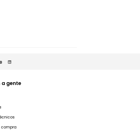
 a gente
a
técnicos
e compra