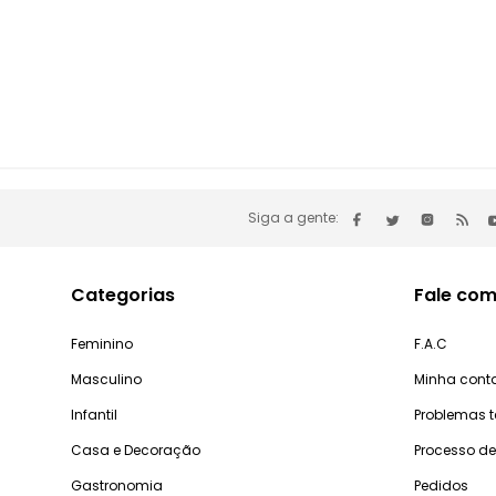
Siga a gente:
Categorias
Fale com
Feminino
F.A.C
Masculino
Minha cont
Infantil
Problemas 
Casa e Decoração
Processo d
Gastronomia
Pedidos