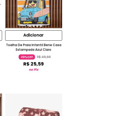
Adicionar
Toalha De Praia Infantil Bene Casa
ás
Estampada Azul Claro
R$
49
,
99
49%OFF
R$
25
,
59
no Pix