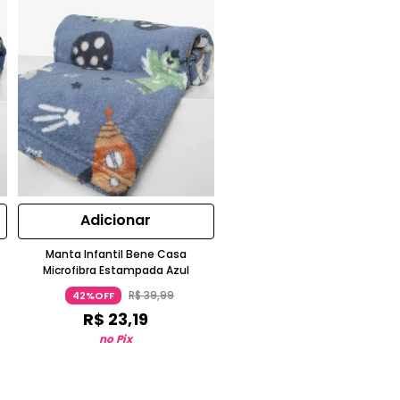
Adicionar
Manta Infantil Bene Casa
Microfibra Estampada Azul
R$
39
,
99
42%OFF
R$
23
,
19
no Pix