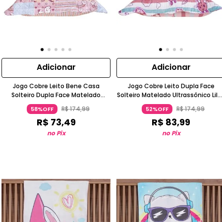
Adicionar
Adicionar
Jogo Cobre Leito Bene Casa
Jogo Cobre Leito Dupla Face
Solteiro Dupla Face Matelado
Solteiro Matelado Ultrassônico Lil
Ultrassônico Lilás
Bene Casa
R$
174
,
99
R$
174
,
99
58%OFF
52%OFF
R$
73
,
49
R$
83
,
99
no Pix
no Pix