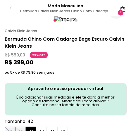
Moda Masculina
Bermuda Calvin Klein Jeans Chino Com Cadarço -
0
Caqui Medio 42
Calvin Klein Jeans
Bermuda Chino Com Cadarço Bege Escuro Calvin
Klein Jeans
R$
559
,
00
29%OFF
R$
399
,
00
ou 5x de
R$
79
,
80
sem juros
Aproveite o nosso provador virtual
É só adicionar suas medidas e ele te dará a melhor
opção de tamanho. Ainda ficou com dúvida?
Consulte nossa tabela de medidas.
Tamanho
:
42