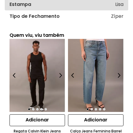
Estampa
Lisa
Tipo de Fechamento
Zíper
Quem viu, viu também
Adicionar
Adicionar
Regata Calvin Klein Jeans
Calça Jeans Feminina Barrel
Ca