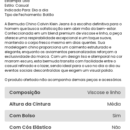
Estampa: Lisa
Estilo: Casual
Indicado Para: Dia a dia
Tipo de Fechamento: Botão
A Bermuda Chino Calvin Klein Jeans é a escolha definitiva para o
homem que busca sofisticação sem abrir mão do bem-estar.
Confeccionada em um blend premium de viscose e linho, a peça
oferece uma respirabilidade excepcional e um toque suave,
mantendo o corpo fresco mesmo em dias quentes. Sua
modelagem chino proporciona um caimento estruturado e
elegante, enquanto os aviamentos personalizados reforçam a
exclusividade da marca. Com um design liso e atemporal na cor
marrom escuro, esta bermuda transita com facilidade entre o
casual refinado e o lazer, sendo ideal para o uso no dia a dia ou
eventos sociais descontraídos que exigem um visual polido.
O produto ofertado não acompanha demais peças e acessórios.
Composição
Viscose e linho
Altura da Cintura
Média
Com Bolso
Sim
Com Cós Elástico
Não