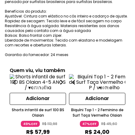
pensado por surfistas brasileiros para surfistas brasileiros.
Benefícios do produto:
Ajustável: Cintura com elástico no cós inteiro e cadarço de ajuste.
Rapidez de secagem: Tecido leve e de fácil secagem no corpo
Resistência à água salgada: Materiais resistentes aos danos
causados pelo contato com a água salgada
Bolsos: Bolso frontal com zíper.
Liberdade de movimentos: Tecido com elastano e modelagem
com recortes e aberturas laterais.
Garantia do fornecedor: 24 meses
Quem viu, viu também
Adicionar
Adicionar
Shorts infantil de surf 100 BS
Biquíni Top 1 - 2 Feminino de
Olaian
Surf Taça Vermelho Olaian
Leg
pr
R$
113
,
98
R$
45
,
60
49%OFF
47%OFF
R$
57
,
99
R$
24
,
00