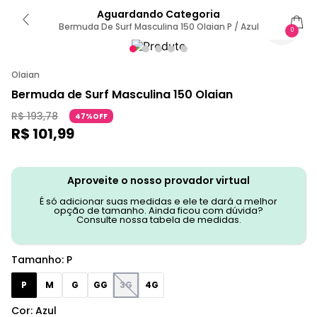
Aguardando Categoria
Bermuda De Surf Masculina 150 Olaian P / Azul
0
Olaian
Bermuda de Surf Masculina 150 Olaian
R$
193
,
78
47%OFF
R$
101
,
99
Aproveite o nosso provador virtual
É só adicionar suas medidas e ele te dará a melhor
opção de tamanho. Ainda ficou com dúvida?
Consulte nossa tabela de medidas.
Tamanho
:
P
P
M
G
GG
3G
4G
Cor
:
Azul