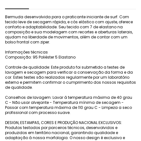
Bermuda desenvolvida para o praticante iniciante de surf. Com
tecido leve de secagem rápida, e cós elástico com ajuste, oferece
conforto e adaptabilidade. Seu tecido com 7 de elastano na
composição e sua modelagem com recortes e aberturas laterais,
ajudam na liberdade de movimentos, além de contar com um
bolso frontal com ziper.
Informações técnicas
Composição: 95 Poliéster 5 Elastano
Controle de qualidade: Este produto foi submetido a testes de
lavagem e secagem para verificar a conservação da forma e da
cor. Estes testes são realizados regularmente por um laboratório
externo e permitem confirmar o cumprimento dos nossos requisitos
de qualidade.
Conselhos de lavagem: Lavar á temperatura máxima de 40 grau
C - Não usar alvejante - Temperatura mínima de secagem -
Passar com temperatura máxima de 110 grau C - Limpeza a seco
profissional com processo suave.
DESIGN, ESTAMPAS, CORES E PRODUÇÃO NACIONAL EXCLUSIVOS:
Produtos testados por parceiros técnicos, desenvolvidos e
produzidos em território nacional, garantindo qualidade e
adaptação à nossa morfologia. O nosso design é exclusivo e