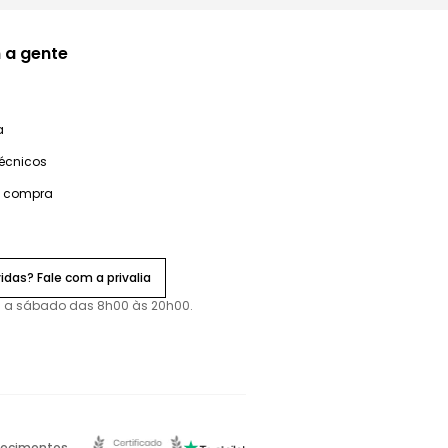
 a gente
a
técnicos
e compra
idas? Fale com a privalia
 a sábado das 8h00 às 20h00.
ecimentos