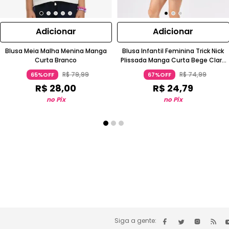
Adicionar
Adicionar
Blusa Meia Malha Menina Manga
Blusa Infantil Feminina Trick Nick
Curta Branco
Plissada Manga Curta Bege Claro
Rovitex Kids
R$
79
,
99
R$
74
,
99
65%OFF
67%OFF
R$
28
,
00
R$
24
,
79
no Pix
no Pix
Siga a gente: