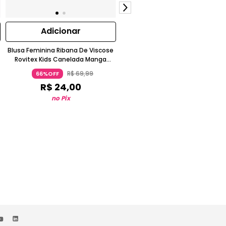
Adicionar
Adicionar
Blusa Feminina Ribana De Viscose
Blusa Feminina Ribana de Viscos
Rovitex Kids Canelada Manga
Rovi Kids Bege
Curta Chumbo
R$
69
,
99
R$
69
,
99
66%OFF
66%OFF
R$
24
,
00
R$
24
,
00
no Pix
no Pix