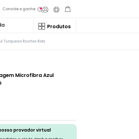
Convide e ganhe
da
Produtos
ul Turquesa Rovitex Kids
hagem Microfibra Azul
s
nosso provador virtual