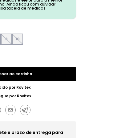
 medidas e ele te dará a melhor
o. Ainda ficou com dúvida?
ssa tabela de medidas.
8
10
onar ao carrinho
dido por
Rovitex
egue por
Rovitex