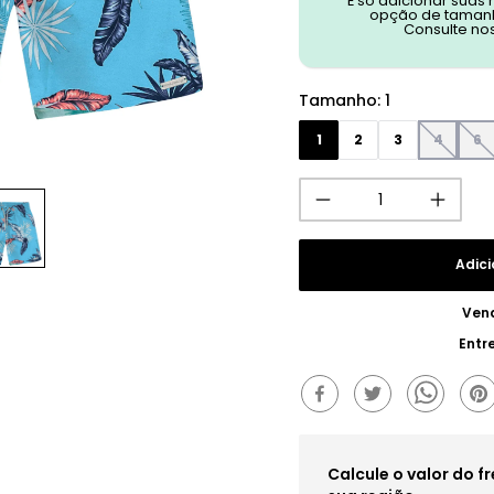
É só adicionar suas
opção de tamanh
Consulte no
Tamanho
:
1
1
2
3
4
6
Adici
Ven
Entr