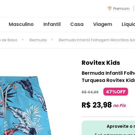
Premium
Masculino
Infantil
Casa
Viagem
Liqui
s de Baixo
Bermuda
Bermuda Infantil Folhagem Microfibra Az
Rovitex Kids
Bermuda Infantil Fol
Turquesa Rovitex Kid
47%OFF
R$
44
,
99
R$
23
,
98
no Pix
Aproveite o 