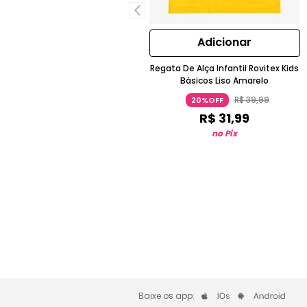
Adicionar
Regata De Alça Infantil Rovitex Kids
Básicos Liso Amarelo
R$
39
,
99
20%OFF
R$
31
,
99
no Pix
Baixe os app: