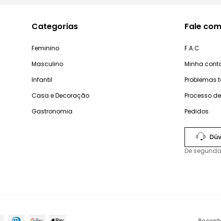
Categorias
Fale com
Feminino
F.A.C
Masculino
Minha cont
Infantil
Problemas 
Casa e Decoração
Processo d
Gastronomia
Pedidos
Dúv
De segunda
Reconh