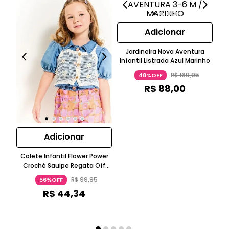
Adicionar
Jardineira Nova Aventura
Infantil Listrada Azul Marinho
R$
169
,
95
48%OFF
R$
88
,
00
Adicionar
Colete Infantil Flower Power
Crochê Sauipe Regata Off
White
R$
99
,
95
56%OFF
R$
44
,
34