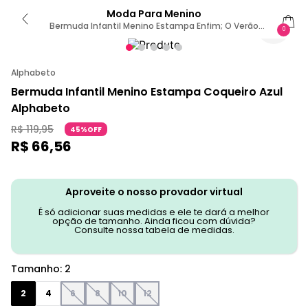
Moda Para Menino
Bermuda Infantil Menino Estampa Enfim; O Verão
0
Coqueiro 2 / AZUL
Alphabeto
Bermuda Infantil Menino Estampa Coqueiro Azul
Alphabeto
R$
119
,
95
45%OFF
R$
66
,
56
Aproveite o nosso provador virtual
É só adicionar suas medidas e ele te dará a melhor
opção de tamanho. Ainda ficou com dúvida?
Consulte nossa tabela de medidas.
Tamanho
:
2
2
4
6
8
10
12