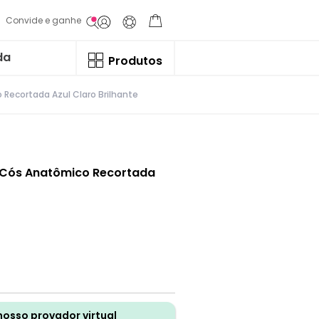
Convide e ganhe
da
Produtos
Recortada Azul Claro Brilhante
 Cós Anatômico Recortada
nosso provador virtual