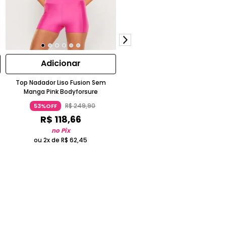
Adicionar
Adicionar
Top Nadador Liso Fusion Sem
Blusa Manga Longa Lisa Cozy Cin
Manga Pink Bodyforsure
Bodyforsure
R$
249
,
90
R$
299
,
90
53%OFF
53%OFF
R$
118
,
66
R$
142
,
40
no Pix
no Pix
ou 2x de
R$
62
,
45
ou 2x de
R$
74
,
95