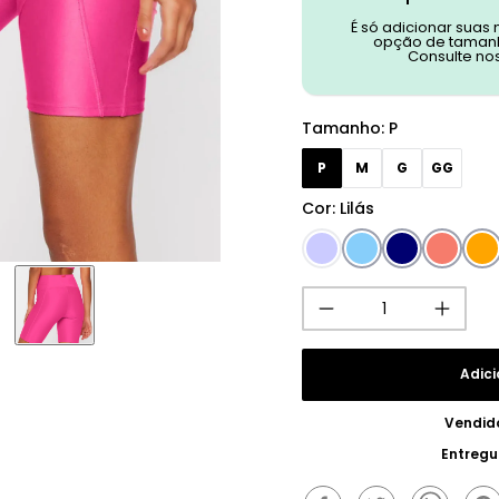
É só adicionar suas
opção de tamanh
Consulte no
Tamanho
:
P
P
M
G
GG
Cor
:
Lilás
Adici
Vendid
Entregu