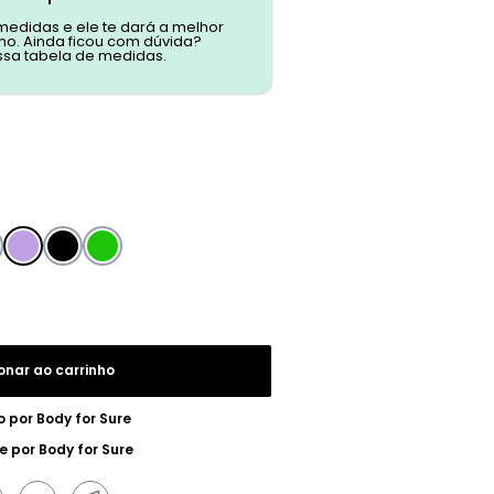
 medidas e ele te dará a melhor
o. Ainda ficou com dúvida?
ssa tabela de medidas.
onar ao carrinho
o por
Body for Sure
e por
Body for Sure