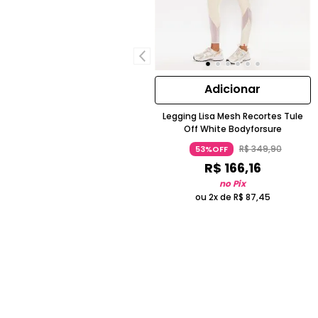
Adicionar
Legging Lisa Mesh Recortes Tule
Off White Bodyforsure
R$
349
,
90
53%OFF
R$
166
,
16
no Pix
ou 2x de
R$
87
,
45