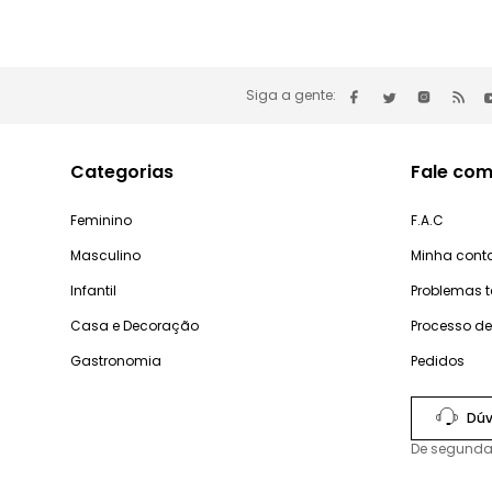
Siga a gente:
Categorias
Fale com
Feminino
F.A.C
Masculino
Minha cont
Infantil
Problemas 
Casa e Decoração
Processo d
Gastronomia
Pedidos
Dúv
De segunda