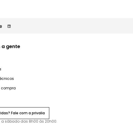
 a gente
a
técnicos
e compra
idas? Fale com a privalia
 a sábado das 8h00 às 20h00.