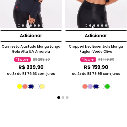
Adicionar
Adicionar
Camiseta Ajustada Manga Longa
Cropped Liso Essentials Manga
Gola Alta U.V Amarela
Raglan Verde Oliva
R$
269
,
90
R$
179
,
90
15%OFF
11%OFF
R$
229
,
90
R$
159
,
90
ou 3x de
R$
76
,
63
sem juros
ou 2x de
R$
79
,
95
sem juros