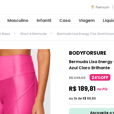
Premium
Masculino
Infantil
Casa
Viagem
Liqui
e Baixo
Short e Bermuda
Bermuda Lisa Energy Cós Anatômico 
BODYFORSURE
Bermuda Lisa Energy
Azul Claro Brilhante
24%OFF
R$
249
,
00
R$
189
,
81
no Pix
ou 3x de
R$
66
,
60
Aproveite o 