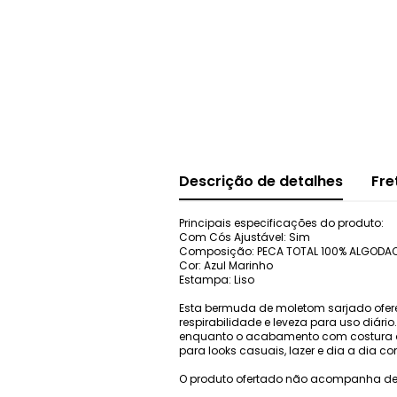
Descrição de detalhes
Fre
Principais especificações do produto:
Com Cós Ajustável: Sim
Composição: PECA TOTAL 100% ALGODA
Cor: Azul Marinho
Estampa: Liso
Esta bermuda de moletom sarjado ofere
respirabilidade e leveza para uso diári
enquanto o acabamento com costura dupl
para looks casuais, lazer e dia a dia c
O produto ofertado não acompanha de