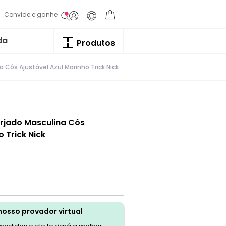
Convide e ganhe
da
Produtos
Cós Ajustável Azul Marinho Trick Nick
rjado Masculina Cós
o Trick Nick
nosso provador virtual