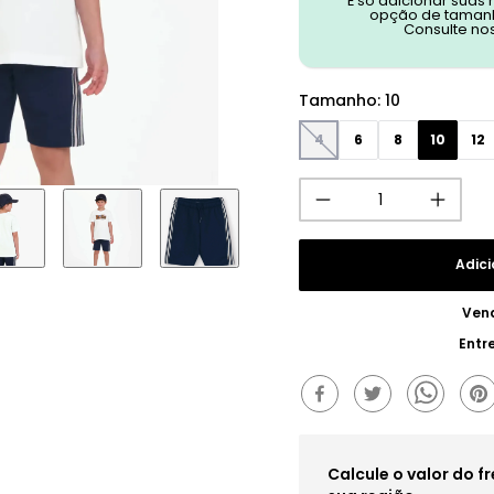
É só adicionar suas
opção de tamanh
Consulte no
Tamanho
:
10
4
6
8
10
12
Adici
Ven
Entr