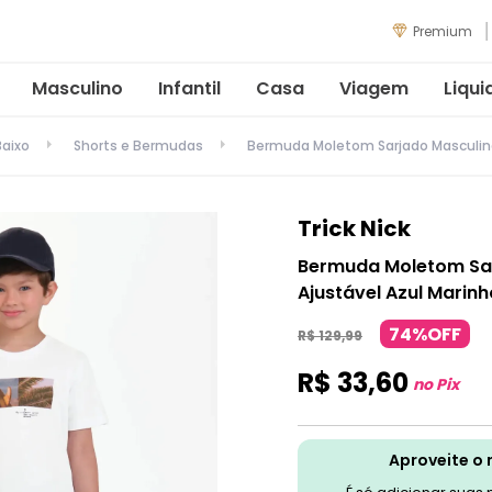
Premium
Masculino
Infantil
Casa
Viagem
Liqui
Baixo
Shorts e Bermudas
Bermuda Moletom Sarjado Masculina 
Trick Nick
Bermuda Moletom Sa
Ajustável Azul Marinh
74%OFF
R$
129
,
99
R$
33
,
60
no Pix
Aproveite o 