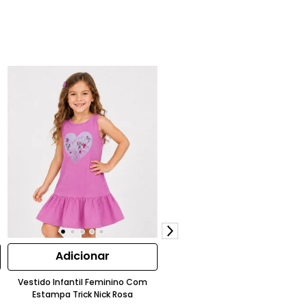
Adicionar
Adicionar
Vestido Infantil Feminino Com
Blusão Infantil Masculino Trick Ni
Estampa Trick Nick Rosa
Moletom Gola Alta Manga Long
Listrado Caramelo