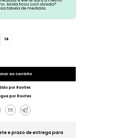
 medidas e ele te dará a melhor
o. Ainda ficou com dúvida?
ssa tabela de medidas.
14
onar ao carrinho
dido por
Rovitex
egue por
Rovitex