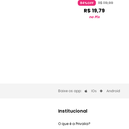
R$
119
,
99
84%OFF
R$
19
,
79
no Pix
Baixe os app:
Institucional
O que é a Privalia?