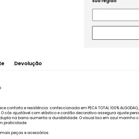
te
Devolução
O
ce conforto e resistência: confeccionada em PECA TOTAL 100% ALGODAO,
o. O cós ajustável com elástico e cordão decorativo assegura ajuste per
a na barra aumenta a durabilidade. O visual liso em azul marinho confe
om praticidade.
mais peças e acessórios.