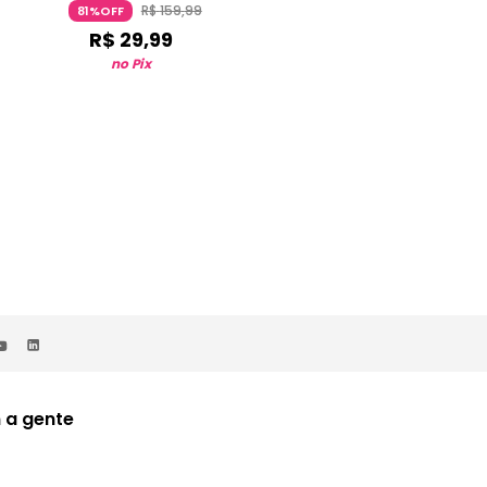
R$
159
,
99
R$
229
,
99
81%OFF
80%OFF
R$
29
,
99
R$
44
,
99
no Pix
no Pix
 a gente