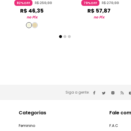
R$
259
,
99
R$
279
,
99
82%OFF
79%OFF
R$
46
,
35
R$
57
,
87
no Pix
no Pix
Siga a gente:
Categorias
Fale com
Feminino
F.A.C