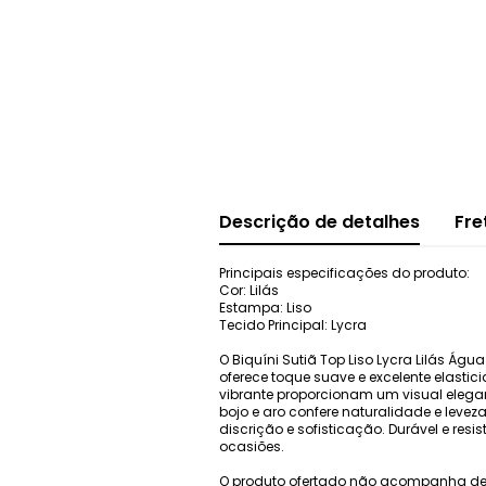
Descrição de detalhes
Fre
Principais especificações do produto:
Cor: Lilás
Estampa: Liso
Tecido Principal: Lycra
O Biquíni Sutiã Top Liso Lycra Lilás Á
oferece toque suave e excelente elastic
vibrante proporcionam um visual elegan
bojo e aro confere naturalidade e leve
discrição e sofisticação. Durável e resi
ocasiões.
O produto ofertado não acompanha de