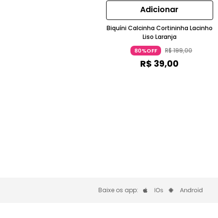
Adicionar
Biquíni Calcinha Cortininha Lacinho
Liso Laranja
R$
199
,
00
80%OFF
R$
39
,
00
Baixe os app: