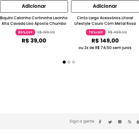
Adicionar
Adicionar
Biquíni Calcinha Cortininha Lacinho
Cinto Largo Acessórios Litoral
Alta Cavada Liso Aposta Chumbo
Lifestyle Couro Com Metal Rosa
R$
199
,
00
R$
499
,
00
80%OFF
70%OFF
R$
39
,
00
R$
149
,
00
ou 2x de
R$
74
,
50
sem juros
Siga a gente: