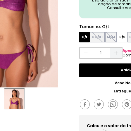
É só adicionar suas
opção de tamanh
Consulte no
Tamanho
:
G/L
G/L
GG/XL
M/M
P/S
Ape
Adici
Vendido
Entregue