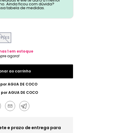
 medidas e ele te dará a melhor
o. Ainda ficou com dúvida?
ssa tabela de medidas.
PP/XS
nas
1
em estoque
onar ao carrinho
 por
AGUA DE COCO
 por
AGUA DE COCO