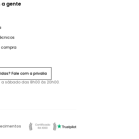
 a gente
a
técnicos
e compra
idas? Fale com a privalia
 a sábado das 8h00 às 20h00.
ecimentos