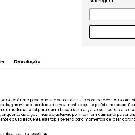
te
Devolução
gua De Coco é uma peça que une conforto e estilo com excelência. Confec
idade, garantindo liberdade de movimento e ajuste perfeito ao corpo. Seu 
te e moderno, ideal para quem busca uma peça versátil para o dia a di
za, enquanto as alças finas e ajustáveis permitem um caimento personal
stente ao uso frequente, este top é perfeito para momentos de lazer, gara
mais peças e acessórios.