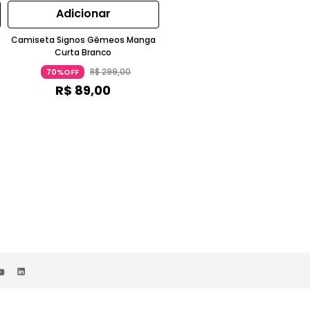
Adicionar
Adicionar
Camiseta Signos Gêmeos Manga
Saia Longa Quadrada Bambu Ver
Curta Branco
Claro
R$
299
,
00
70%OFF
R$
89
,
00