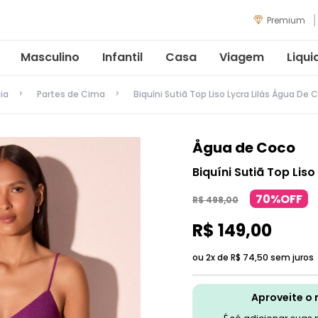
Premium
Masculino
Infantil
Casa
Viagem
Liqui
ia
Partes de Cima
Biquíni Sutiã Top Liso Lycra Lilás Água De 
Ågua de Coco
Biquíni Sutiã Top Lis
70%OFF
R$
498
,
00
R$
149
,
00
ou 2x de
R$
74
,
50
sem juros
Aproveite o 