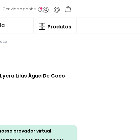
Convide e ganhe
da
Produtos
Coco
o Lycra Lilás Água De Coco
nosso provador virtual