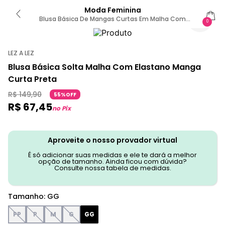
Moda Feminina
Blusa Básica De Mangas Curtas Em Malha Com
0
Elastano GG / Bege
LEZ A LEZ
Blusa Básica Solta Malha Com Elastano Manga
Curta Preta
R$
149
,
90
55%OFF
R$
67
,
45
no Pix
Aproveite o nosso provador virtual
É só adicionar suas medidas e ele te dará a melhor
opção de tamanho. Ainda ficou com dúvida?
Consulte nossa tabela de medidas.
Tamanho
:
GG
PP
P
M
G
GG