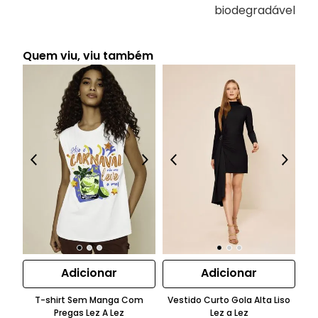
biodegradável
Quem viu, viu também
Adicionar
Adicionar
T-shirt Sem Manga Com
Vestido Curto Gola Alta Liso
B
Pregas Lez A Lez
Lez a Lez