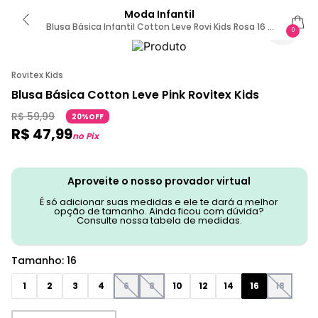
Moda Infantil
Blusa Básica Infantil Cotton Leve Rovi Kids Rosa 16 /
0
Rosa
Rovitex Kids
Blusa Básica Cotton Leve Pink Rovitex Kids
R$
59
,
99
20%OFF
R$
47
,
99
no Pix
Aproveite o nosso provador virtual
É só adicionar suas medidas e ele te dará a melhor
opção de tamanho. Ainda ficou com dúvida?
Consulte nossa tabela de medidas.
Tamanho
:
16
1
2
3
4
6
8
10
12
14
16
18