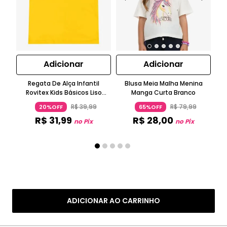
Adicionar
Adicionar
Regata De Alça Infantil
Blusa Meia Malha Menina
Bl
Rovitex Kids Básicos Liso
Manga Curta Branco
N
Amarelo
R$
39
,
99
R$
79
,
99
20%OFF
65%OFF
R$
31
,
99
R$
28
,
00
no Pix
no Pix
ADICIONAR AO CARRINHO