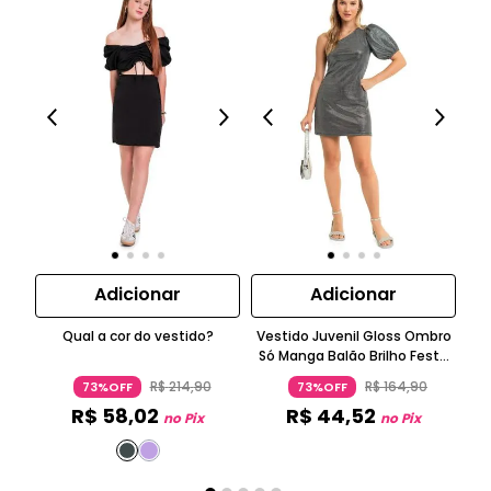
Adicionar
Adicionar
Qual a cor do vestido?
Vestido Juvenil Gloss Ombro
Top
Só Manga Balão Brilho Festa
Prateado
R$
214
,
90
R$
164
,
90
73%OFF
73%OFF
R$
58
,
02
R$
44
,
52
no Pix
no Pix