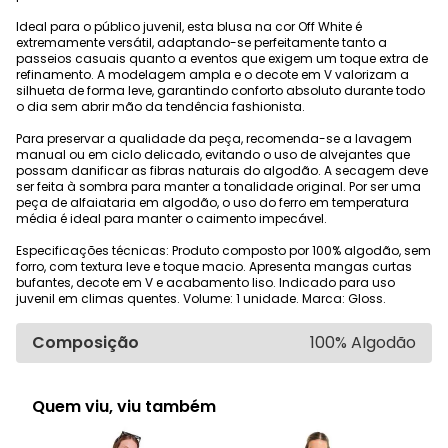
Ideal para o público juvenil, esta blusa na cor Off White é
extremamente versátil, adaptando-se perfeitamente tanto a
passeios casuais quanto a eventos que exigem um toque extra de
refinamento. A modelagem ampla e o decote em V valorizam a
silhueta de forma leve, garantindo conforto absoluto durante todo
o dia sem abrir mão da tendência fashionista.
Para preservar a qualidade da peça, recomenda-se a lavagem
manual ou em ciclo delicado, evitando o uso de alvejantes que
possam danificar as fibras naturais do algodão. A secagem deve
ser feita à sombra para manter a tonalidade original. Por ser uma
peça de alfaiataria em algodão, o uso do ferro em temperatura
média é ideal para manter o caimento impecável.
Especificações técnicas: Produto composto por 100% algodão, sem
forro, com textura leve e toque macio. Apresenta mangas curtas
bufantes, decote em V e acabamento liso. Indicado para uso
juvenil em climas quentes. Volume: 1 unidade. Marca: Gloss.
Composição
100% Algodão
Quem viu, viu também