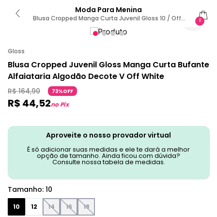
Moda Para Menina
Blusa Cropped Manga Curta Juvenil Gloss 10 / Off-
0
White
Gloss
Blusa Cropped Juvenil Gloss Manga Curta Bufante
Alfaiataria Algodão Decote V Off White
R$
164
,
90
73%OFF
R$
44
,
52
no Pix
Aproveite o nosso provador virtual
É só adicionar suas medidas e ele te dará a melhor
opção de tamanho. Ainda ficou com dúvida?
Consulte nossa tabela de medidas.
Tamanho
:
10
10
12
14
16
18