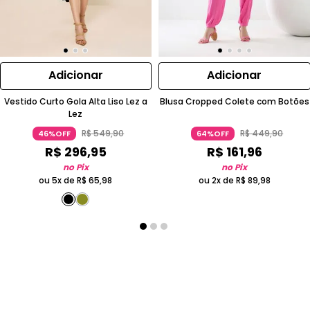
Adicionar
Adicionar
Vestido Curto Gola Alta Liso Lez a
Blusa Cropped Colete com Botões
Lez
R$
549
,
90
R$
449
,
90
46%OFF
64%OFF
R$
296
,
95
R$
161
,
96
no Pix
no Pix
ou 5x de
R$
65
,
98
ou 2x de
R$
89
,
98