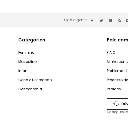
Siga a gente:
Categorias
Fale com
Feminino
F.A.C
Masculino
Minha cont
Infantil
Problemas 
Casa e Decoração
Processo d
Gastronomia
Pedidos
Dúv
De segunda