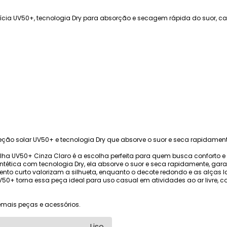
talícia UV50+, tecnologia Dry para absorção e secagem rápida do suor, c
ção solar UV50+ e tecnologia Dry que absorve o suor e seca rapidament
a UV50+ Cinza Claro é a escolha perfeita para quem busca conforto 
tética com tecnologia Dry, ela absorve o suor e seca rapidamente, gar
ento curto valorizam a silhueta, enquanto o decote redondo e as alças 
UV50+ torna essa peça ideal para uso casual em atividades ao ar livre, 
mais peças e acessórios.
Liso