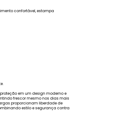
aimento confortável, estampa
e.
e proteção em um design moderno e
antindo frescor mesmo nos dias mais
largas proporcionam liberdade de
combinando estilo e segurança contra