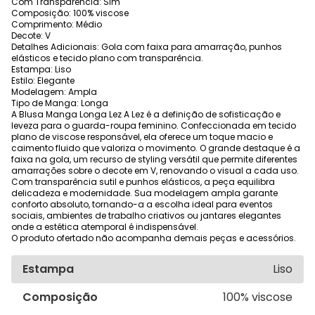
Com Transparência: Sim
Composição: 100% viscose
Comprimento: Médio
Decote: V
Detalhes Adicionais: Gola com faixa para amarração, punhos
elásticos e tecido plano com transparência.
Estampa: Liso
Estilo: Elegante
Modelagem: Ampla
Tipo de Manga: Longa
A Blusa Manga Longa Lez A Lez é a definição de sofisticação e
leveza para o guarda-roupa feminino. Confeccionada em tecido
plano de viscose responsável, ela oferece um toque macio e
caimento fluido que valoriza o movimento. O grande destaque é a
faixa na gola, um recurso de styling versátil que permite diferentes
amarrações sobre o decote em V, renovando o visual a cada uso.
Com transparência sutil e punhos elásticos, a peça equilibra
delicadeza e modernidade. Sua modelagem ampla garante
conforto absoluto, tornando-a a escolha ideal para eventos
sociais, ambientes de trabalho criativos ou jantares elegantes
onde a estética atemporal é indispensável.
O produto ofertado não acompanha demais peças e acessórios.
Estampa
Liso
Composição
100% viscose