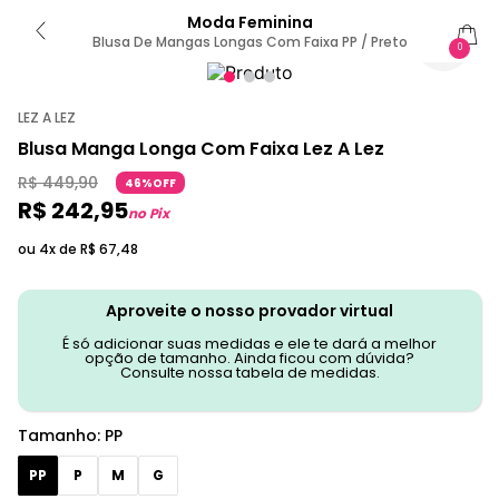
Moda Feminina
Blusa De Mangas Longas Com Faixa PP / Preto
0
LEZ A LEZ
Blusa Manga Longa Com Faixa Lez A Lez
R$
449
,
90
46%OFF
R$
242
,
95
no Pix
ou 4x de
R$
67
,
48
Aproveite o nosso provador virtual
É só adicionar suas medidas e ele te dará a melhor
opção de tamanho. Ainda ficou com dúvida?
Consulte nossa tabela de medidas.
Tamanho
:
PP
PP
P
M
G