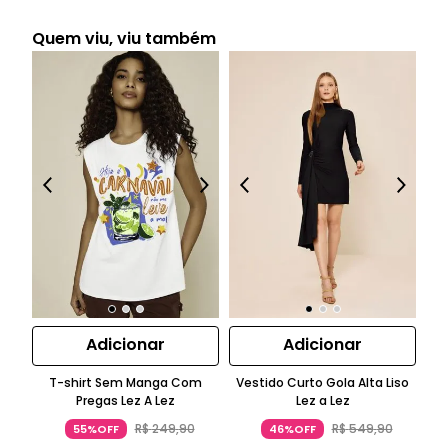
Quem viu, viu também
Adicionar
Adicionar
T-shirt Sem Manga Com
Vestido Curto Gola Alta Liso
B
Pregas Lez A Lez
Lez a Lez
R$
249
,
90
R$
549
,
90
55%OFF
46%OFF