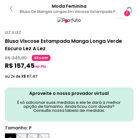
Moda Feminina
Blusa De Mangas Longas Em Viscose Estampada P /
0
Verde
LEZ A LEZ
Blusa Viscose Estampada Manga Longa Verde
Escuro Lez A Lez
R$
349
,
90
55%OFF
R$
157
,
45
no Pix
ou 2x de
R$
87
,
47
Aproveite o nosso provador virtual
É só adicionar suas medidas e ele te dará a melhor
opção de tamanho. Ainda ficou com dúvida?
Consulte nossa tabela de medidas.
Tamanho
:
P