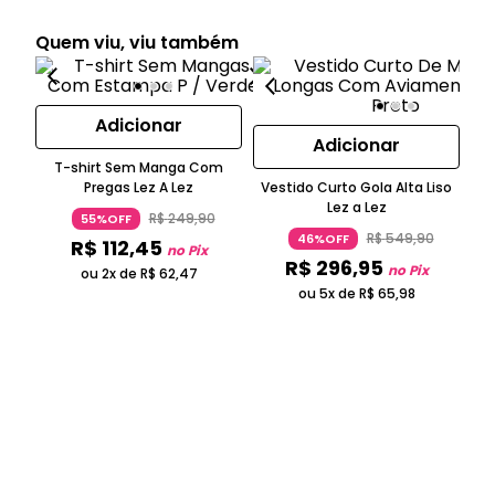
Quem viu, viu também
Adicionar
Adicionar
T-shirt Sem Manga Com
Pregas Lez A Lez
Vestido Curto Gola Alta Liso
B
Lez a Lez
R$
249
,
90
55%OFF
R$
549
,
90
46%OFF
R$
112
,
45
no Pix
R$
296
,
95
no Pix
ou 2x de
R$
62
,
47
ou 5x de
R$
65
,
98