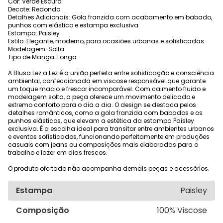
Cor: Verde Escuro
Decote: Redondo
Detalhes Adicionais: Gola franzida com acabamento em babado,
punhos com elástico e estampa exclusiva.
Estampa: Paisley
Estilo: Elegante, moderno, para ocasiões urbanas e sofisticadas
Modelagem: Solta
Tipo de Manga: Longa
A Blusa Lez a Lez é a união perfeita entre sofisticação e consciência
ambiental, confeccionada em viscose responsável que garante
um toque macio e frescor incomparável. Com caimento fluido e
modelagem solta, a peça oferece um movimento delicado e
extremo conforto para o dia a dia. O design se destaca pelos
detalhes românticos, como a gola franzida com babados e os
punhos elásticos, que elevam a estética da estampa Paisley
exclusiva. É a escolha ideal para transitar entre ambientes urbanos
e eventos sofisticados, funcionando perfeitamente em produções
casuais com jeans ou composições mais elaboradas para o
trabalho e lazer em dias frescos.
O produto ofertado não acompanha demais peças e acessórios.
Estampa
Paisley
Composição
100% Viscose