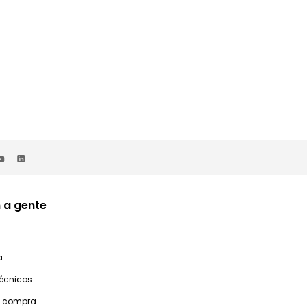
 a gente
a
técnicos
e compra