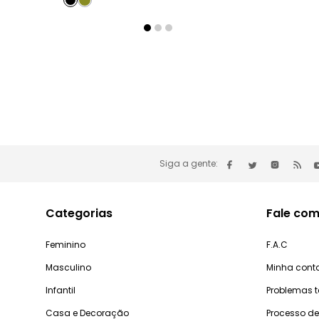
Siga a gente:
Categorias
Fale com
Feminino
F.A.C
Masculino
Minha cont
Infantil
Problemas 
Casa e Decoração
Processo d