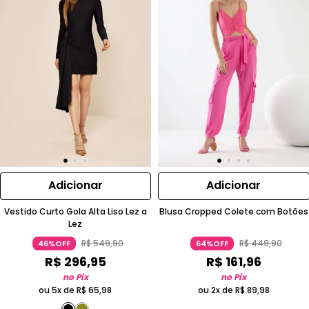
Adicionar
Adicionar
Vestido Curto Gola Alta Liso Lez a
Blusa Cropped Colete com Botões
Lez
R$
549
,
90
R$
449
,
90
46%OFF
64%OFF
R$
296
,
95
R$
161
,
96
no Pix
no Pix
ou 5x de
R$
65
,
98
ou 2x de
R$
89
,
98