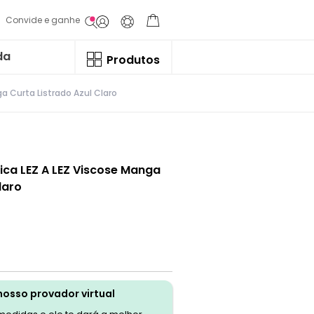
Convide e ganhe
da
Produtos
a Curta Listrado Azul Claro
ca LEZ A LEZ Viscose Manga
laro
nosso provador virtual