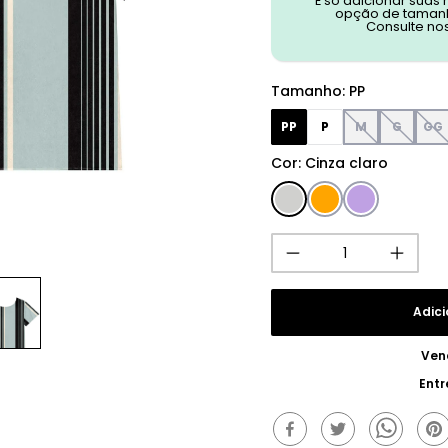
É só adicionar suas
opção de tamanh
Consulte no
Tamanho
:
PP
PP
P
M
G
GG
Cor
:
Cinza claro
Adici
Ven
Entr