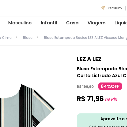
Premium
Masculino
Infantil
Casa
Viagem
Liqui
de Cima
Blusa
Blusa Estampada Básica LEZ A LEZ Viscose Mang
LEZ A LEZ
Blusa Estampada Bási
Curta Listrado Azul C
64%OFF
R$
199
,
90
R$
71
,
96
no Pix
Aproveite o 