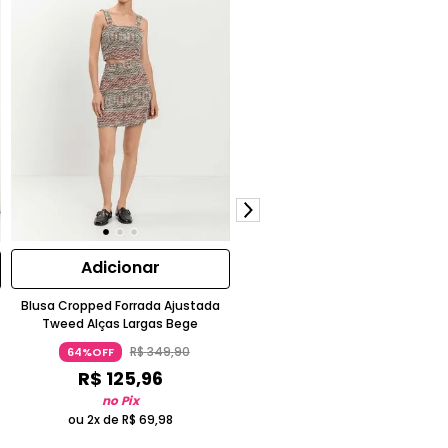
Adicionar
Adicionar
Blusa Cropped Forrada Ajustada
Blusa Regata Paetês Lyocell Ver
Tweed Alças Largas Bege
Oliva
R$
349
,
90
R$
499
,
90
64%OFF
64%OFF
R$
125
,
96
R$
179
,
96
no Pix
no Pix
ou 2x de
R$
69
,
98
ou 3x de
R$
66
,
65