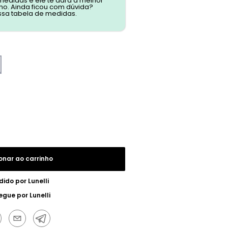
 medidas e ele te dará a melhor
o. Ainda ficou com dúvida?
ssa tabela de medidas.
onar ao carrinho
dido por
Lunelli
egue por
Lunelli