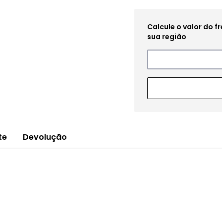
te
Devolução