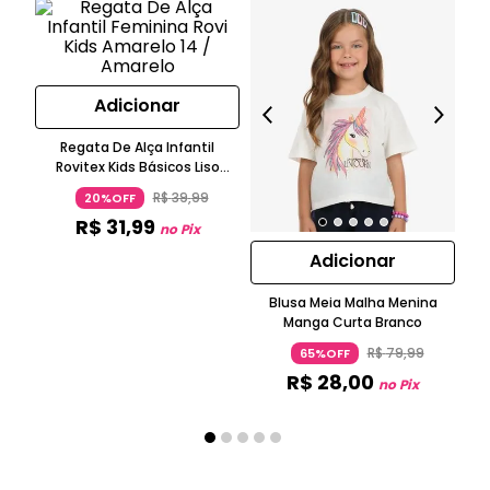
Adicionar
Regata De Alça Infantil
Rovitex Kids Básicos Liso
Amarelo
R$
39
,
99
20%OFF
R$
31
,
99
no Pix
Adicionar
Blusa Meia Malha Menina
Bl
Manga Curta Branco
N
R$
79
,
99
65%OFF
R$
28
,
00
no Pix