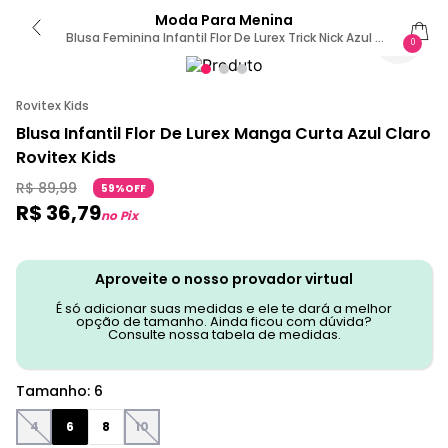
Moda Para Menina
Blusa Feminina Infantil Flor De Lurex Trick Nick Azul 6
0
/ Azul
Rovitex Kids
Blusa Infantil Flor De Lurex Manga Curta Azul Claro
Rovitex Kids
R$
89
,
99
59%OFF
R$
36
,
79
no Pix
Aproveite o nosso provador virtual
É só adicionar suas medidas e ele te dará a melhor
opção de tamanho. Ainda ficou com dúvida?
Consulte nossa tabela de medidas.
Tamanho
:
6
4
6
8
10