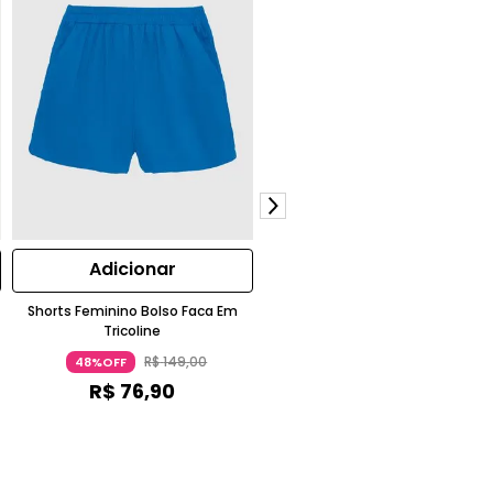
Adicionar
Adicionar
Shorts Feminino Bolso Faca Em
Calça Básica Masculina Moleto
Tricoline
Sem Flanela Cinza Escuro Malwe
R$
149
,
00
R$
170
,
90
48%OFF
30%OFF
R$
76
,
90
R$
119
,
00