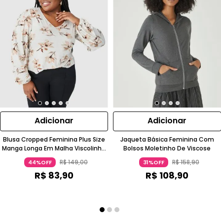
Adicionar
Adicionar
Blusa Cropped Feminina Plus Size
Jaqueta Básica Feminina Com
Manga Longa Em Malha Viscolinho
Bolsos Moletinho De Viscose
Stretch
R$
149
,
00
R$
158
,
90
44%OFF
31%OFF
R$
83
,
90
R$
108
,
90