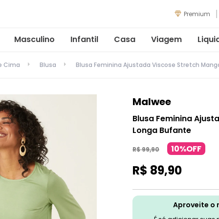
Premium
Masculino
Infantil
Casa
Viagem
Liqui
de Cima
Blusa
Blusa Feminina Ajustada Viscose Stretch Mang
Malwee
Blusa Feminina Ajust
Longa Bufante
10%OFF
R$
99
,
90
R$
89
,
90
Aproveite o 