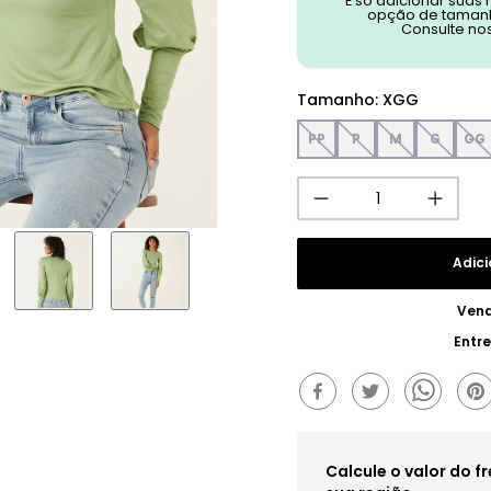
É só adicionar suas
opção de tamanh
Consulte no
Tamanho
:
XGG
PP
P
M
G
GG
Adici
Vend
Entr