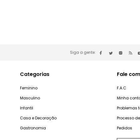
Siga a gente:
Categorias
Fale com
Feminino
F.A.C
Masculino
Minha cont
Infantil
Problemas 
Casa e Decoração
Processo d
Gastronomia
Pedidos