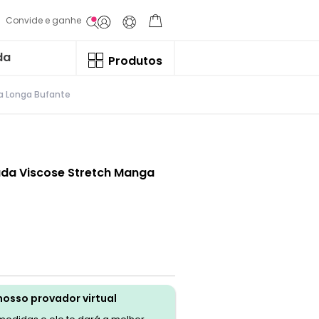
Convide e ganhe
da
Produtos
a Longa Bufante
ada Viscose Stretch Manga
nosso provador virtual