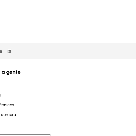
 a gente
a
técnicos
e compra