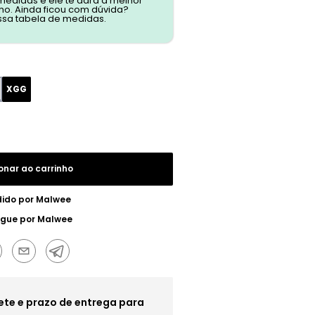
 medidas e ele te dará a melhor
o. Ainda ficou com dúvida?
ssa tabela de medidas.
XGG
onar ao carrinho
ido por
Malwee
egue por
Malwee