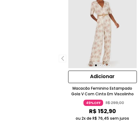
Adicionar
Macacão Feminino Estampado
Gola V Com Cinto Em Viscolinho
R$
299
,
00
49%OFF
R$
152
,
90
ou 2x de
R$
76
,
45
sem juros