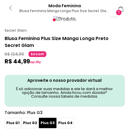
Moda Feminina
Blusa Feminina Manga Longa Plus Size Secret Glam
0
Preto Plus G3 / Preto
Secret Glam
Blusa Feminina Plus Size Manga Longa Preto
Secret Glam
R$
124
,
99
64%OFF
R$
44
,
99
no Pix
Aproveite o nosso provador virtual
É só adicionar suas medidas e ele te dará a melhor
opção de tamanho. Ainda ficou com dúvida?
Consulte nossa tabela de medidas.
Tamanho
:
Plus G3
Plus G1
Plus G2
Plus G3
Plus G4