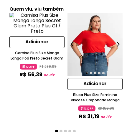
Quem viu, viu também
Adicionar
Camisa Plus Size Manga
Longa Poá Preto Secret Glam
R$
289
,
99
81%OFF
R$
56
,
39
no Pix
Adicionar
Blusa Plus Size Feminina
Viscose Creponada Manga
Curta Laranja Secret Glam
R$
159
,
99
81%OFF
R$
31
,
19
no Pix