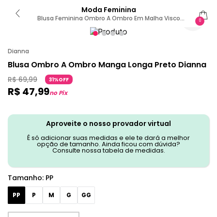
Moda Feminina
Blusa Feminina Ombro A Ombro Em Malha Visco
0
Dianna Preto PP / Preto
Dianna
Blusa Ombro A Ombro Manga Longa Preto Dianna
R$
69
,
99
31%OFF
R$
47
,
99
no Pix
Aproveite o nosso provador virtual
É só adicionar suas medidas e ele te dará a melhor
opção de tamanho. Ainda ficou com dúvida?
Consulte nossa tabela de medidas.
Tamanho
:
PP
PP
P
M
G
GG