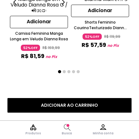
Adicionar
Adicionar
Shorts Feminino
CourinoTexturizado Dianna
Camisa Feminina Manga
Marrom
R$
119
,
99
52%OFF
Longa em Veludo Dianna Rosa
R$
57
,
59
no Pix
R$
169
,
99
52%OFF
R$
81
,
59
no Pix
ADICIONAR AO CARRINHO
Produtos
Busca
Minha conta