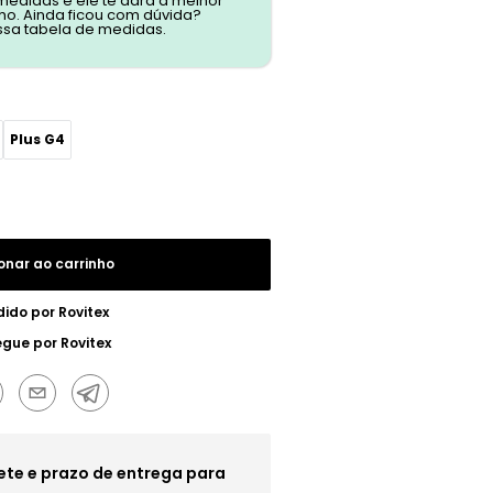
 medidas e ele te dará a melhor
o. Ainda ficou com dúvida?
ssa tabela de medidas.
Plus G4
onar ao carrinho
dido por
Rovitex
egue por
Rovitex