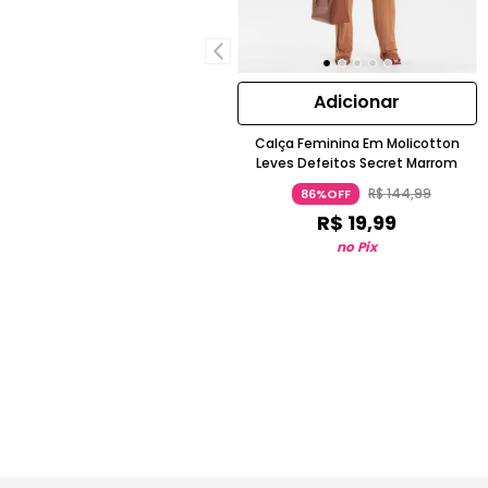
Adicionar
Calça Feminina Em Molicotton
Leves Defeitos Secret Marrom
R$
144
,
99
86%OFF
R$
19
,
99
no Pix