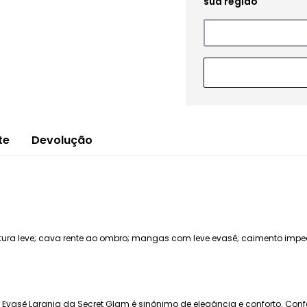
te
Devolução
rutura leve; cava rente ao ombro; mangas com leve evasê; caimento impe
 Evasê Laranja da Secret Glam é sinônimo de elegância e conforto. Con