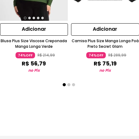
Adicionar
Adicionar
Blusa Plus Size Viscose Creponada
Camisa Plus Size Manga Longa Poá
Manga Longa Verde
Preto Secret Glam
R$
214
,
99
R$
289
,
99
74%OFF
74%OFF
R$
56
,
79
R$
75
,
19
no Pix
no Pix