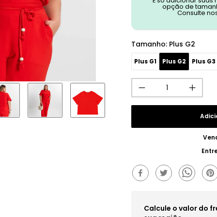
É só adicionar suas
opção de tamanh
Consulte no
Tamanho
:
Plus G2
Plus G1
Plus G2
Plus G3
Adici
Ven
Entr