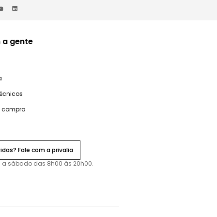
 a gente
a
técnicos
e compra
idas? Fale com a privalia
 a sábado das 8h00 às 20h00.