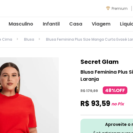
Premium
Masculino
Infantil
Casa
Viagem
Liqui
de Cima
Blusa
Blusa Feminina Plus Size Manga Curta Evasê La
Secret Glam
Blusa Feminina Plus 
Laranja
48%OFF
R$
179
,
99
R$
93
,
59
no Pix
Aproveite o 