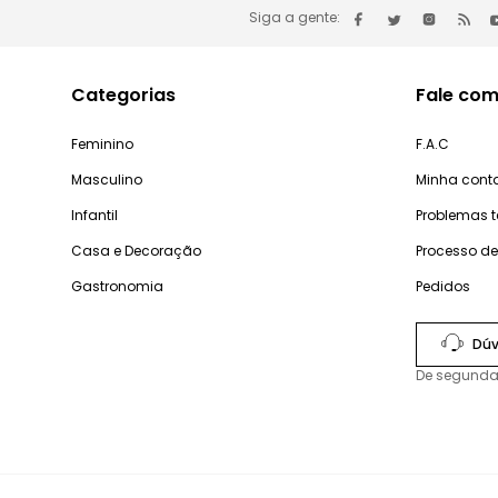
Siga a gente:
Categorias
Fale com
Feminino
F.A.C
Masculino
Minha cont
Infantil
Problemas 
Casa e Decoração
Processo d
Gastronomia
Pedidos
Dúv
De segunda