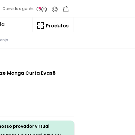
Convide e ganhe
da
Produtos
ranja
Size Manga Curta Evasê
nosso provador virtual