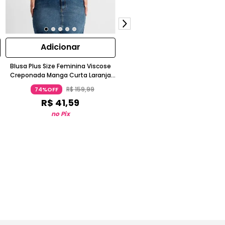
Adicionar
Adicionar
Blusa Plus Size Feminina Viscose
Vestido Midi Plus Size Ribana
Creponada Manga Curta Laranja
Canelada Manga Longa Secret
Secret Glam
Glam Laranja
R$
159
,
99
R$
304
,
99
74%OFF
72%OFF
R$
41
,
59
R$
83
,
99
no Pix
no Pix