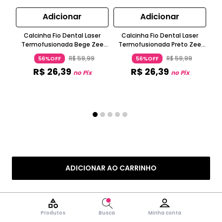
Adicionar
Adicionar
Calcinha Fio Dental Laser
Calcinha Fio Dental Laser
Termofusionada Bege Zee
Termofusionada Preto Zee
T
Rucci
Rucci
R$
59
,
99
R$
59
,
99
56%OFF
56%OFF
R$
26
,
39
R$
26
,
39
no Pix
no Pix
ADICIONAR AO CARRINHO
Produtos
Busca
Minha conta