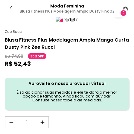
Moda Feminina
Blusa Fitness Plus Modelagem Ampla Dusty Pink G2
0
Zee Rucci
Blusa Fitness Plus Modelagem Ampla Manga Curta
Dusty Pink Zee Rucci
R$
74
,
90
30%OFF
R$
52
,
43
Aproveite o nosso provador virtual
É só adicionar suas medidas e ele te dará a melhor
opção de tamanho. Ainda ficou com dúvida?
Consulte nossa tabela de medidas.