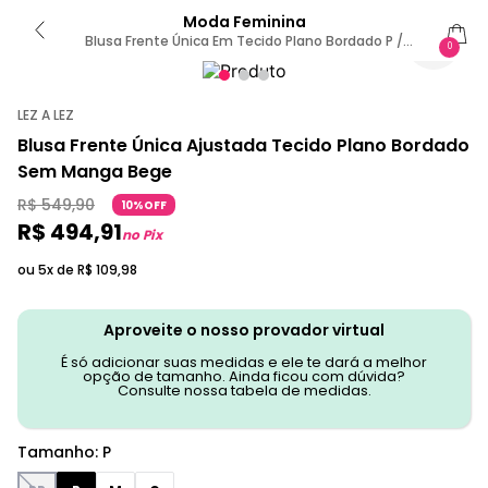
Moda Feminina
Blusa Frente Única Em Tecido Plano Bordado P /
0
Bege
LEZ A LEZ
Blusa Frente Única Ajustada Tecido Plano Bordado
Sem Manga Bege
R$
549
,
90
10%OFF
R$
494
,
91
no Pix
ou 5x de
R$
109
,
98
Aproveite o nosso provador virtual
É só adicionar suas medidas e ele te dará a melhor
opção de tamanho. Ainda ficou com dúvida?
Consulte nossa tabela de medidas.
Tamanho
:
P