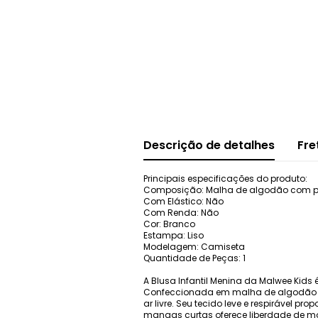
Descrição de detalhes
Fre
Principais especificações do produto:
Composição: Malha de algodão com pro
Com Elástico: Não
Com Renda: Não
Cor: Branco
Estampa: Liso
Modelagem: Camiseta
Quantidade de Peças: 1
A Blusa Infantil Menina da Malwee Kid
Confeccionada em malha de algodão co
ar livre. Seu tecido leve e respirável 
mangas curtas oferece liberdade de mov