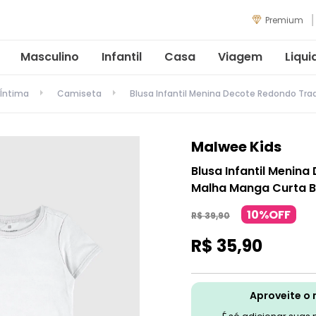
Premium
Masculino
Infantil
Casa
Viagem
Liqui
Íntima
Camiseta
Blusa Infantil Menina Decote Redondo Tra
Malwee Kids
Blusa Infantil Menin
Malha Manga Curta 
10%OFF
R$
39
,
90
R$
35
,
90
Aproveite o 