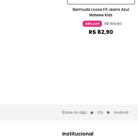
Bermuda Loose Fit Jeans Azul
Malwee Kids
R$
159
,
90
48%OFF
R$
82
,
90
Baixe os app:
Institucional