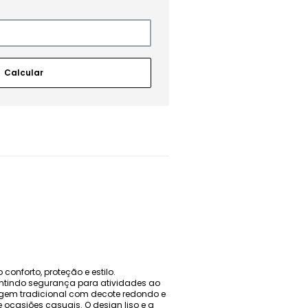
nforto, proteção e estilo.
ntindo segurança para atividades ao
elagem tradicional com decote redondo e
 ocasiões casuais. O design liso e a