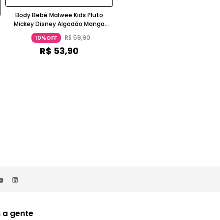
Body Bebê Malwee Kids Pluto
Body Bebê Minnie Estampa Puff
Mickey Disney Algodão Manga
Manga Curta Lilás
Curta Amarelo
R$
59
,
90
R$
59
,
90
10%OFF
10%OFF
R$
53
,
90
R$
53
,
90
 a gente