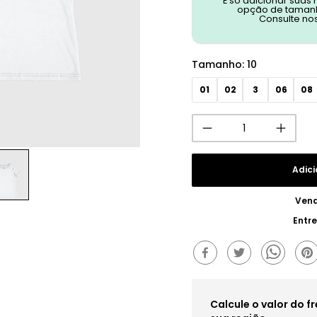
É só adicionar suas
opção de tamanh
Consulte no
Tamanho
:
10
01
02
3
06
08
Adici
Vend
Entr