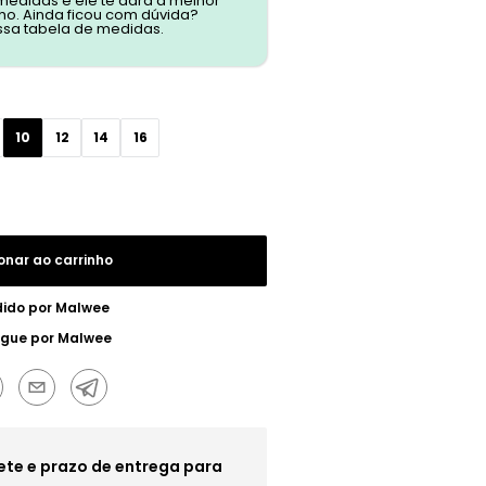
 medidas e ele te dará a melhor
o. Ainda ficou com dúvida?
ssa tabela de medidas.
10
12
14
16
onar ao carrinho
ido por
Malwee
egue por
Malwee