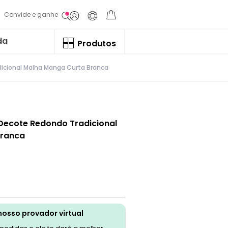
Convide e ganhe
da
Produtos
dicional Malha Manga Curta Branca
a Decote Redondo Tradicional
Branca
nosso provador virtual