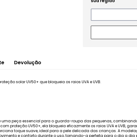
te
Devolução
teção solar UV50+ que bloqueia os raios UVA e UVB.
s é uma peça essencial para o guarda-roupa das pequenas, combinando co
m proteção UV50+, ela bloqueia eficazmente os raios UVA e UVB, gara
proporciona toque suave, ideal para a pele delicada das crianças. A mod
imento e conforto durante o uso, tornando-a perfeita para o dia a dia e