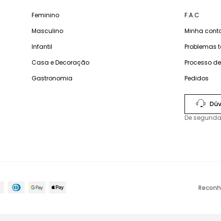
Feminino
F.A.C
Masculino
Minha cont
Infantil
Problemas 
Casa e Decoração
Processo d
Gastronomia
Pedidos
Dúv
De segunda
Reconh