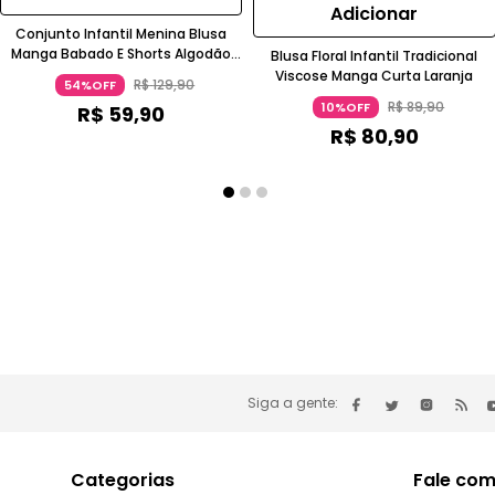
Adicionar
Conjunto Infantil Menina Blusa
Manga Babado E Shorts Algodão
Blusa Floral Infantil Tradicional
Malwee Kids
Viscose Manga Curta Laranja
R$
129
,
90
54%OFF
R$
89
,
90
10%OFF
R$
59
,
90
R$
80
,
90
Siga a gente:
Categorias
Fale com