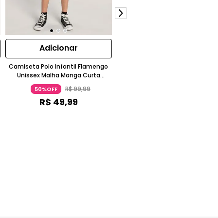
Adicionar
Adicionar
Camiseta Polo Infantil Flamengo
Camiseta Regata Flamengo
Unissex Malha Manga Curta
Infantil Malha Vermelho Brandili
Vermelho Brandili
R$
99
,
99
R$
69
,
99
50%OFF
50%OFF
R$
49
,
99
R$
34
,
99