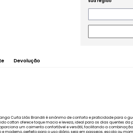
te
Devolução
Manga Curta Lilás Brandili é sinônimo de conforto e praticidade para o
o cotton oferece toque macio e leveza, ideal para os dias quentes da 
orciona um caimento confortável e versátil, facilitando a combinação 
do e moderno, perfeito para o uso diário, seja em passeios, escola ou mom