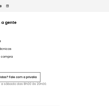
 a gente
a
técnicos
e compra
idas? Fale com a privalia
 a sábado das 8h00 às 20h00.