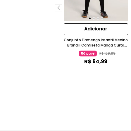
Adicionar
Conjunto Flamengo Infantil Menino
Brandili Camiseta Manga Curta
Bermuda Preto
R$
129
,
99
50%OFF
R$
64
,
99