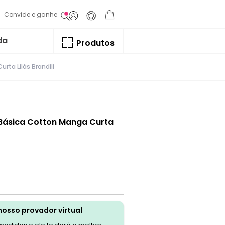
Convide e ganhe
da
Produtos
rta Lilás Brandili
a Básica Cotton Manga Curta
nosso provador virtual