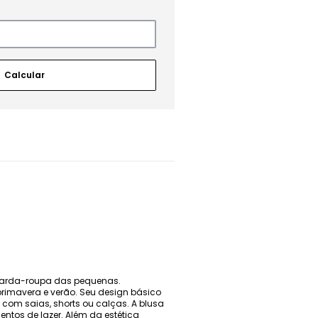
 guarda-roupa das pequenas.
primavera e verão. Seu design básico
com saias, shorts ou calças. A blusa
entos de lazer. Além da estética