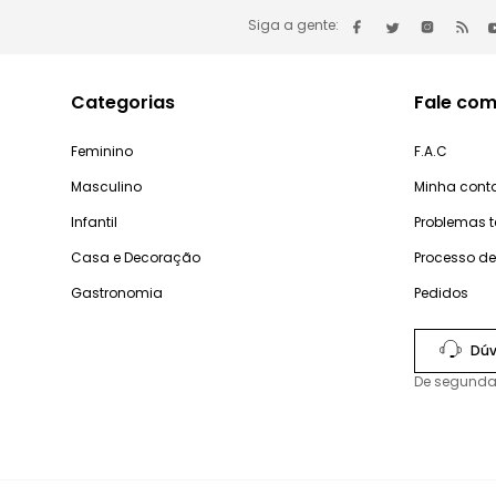
Siga a gente:
Categorias
Fale com
Feminino
F.A.C
Masculino
Minha cont
Infantil
Problemas 
Casa e Decoração
Processo d
Gastronomia
Pedidos
Dúv
De segunda