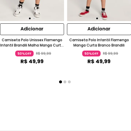
Adicionar
Adicionar
Camiseta Polo Unissex Flamengo
Camiseta Polo Infantil Flamengo
Infantil Brandili Malha Manga Curta
Manga Curta Branco Brandili
Preto
R$
99
,
99
R$
99
,
99
50%OFF
50%OFF
R$
49
,
99
R$
49
,
99