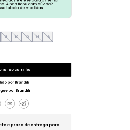
 medidas e ele te dará a melhor
o. Ainda ficou com dúvida?
ssa tabela de medidas.
8
10
12
14
16
onar ao carrinho
ido por
Brandili
egue por
Brandili