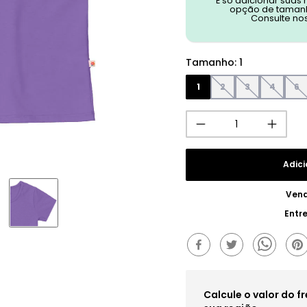
É só adicionar suas
opção de tamanh
Consulte no
Tamanho
:
1
1
2
3
4
6
Adici
Vend
Entr