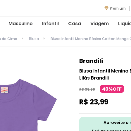
Premium
Masculino
Infantil
Casa
Viagem
Liqui
s de Cima
Blusa
Blusa Infantil Menina Básica Cotton Manga Cu
Brandili
Blusa Infantil Menin
Lilás Brandili
40%OFF
R$
39
,
99
R$
23
,
99
Aproveite o 