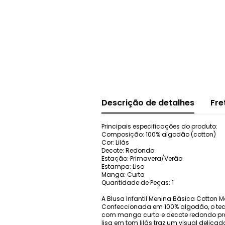
Descrição de detalhes
Fre
Principais especificações do produto:
Composição: 100% algodão (cotton)
Cor: Lilás
Decote: Redondo
Estação: Primavera/Verão
Estampa: Liso
Manga: Curta
Quantidade de Peças: 1
A Blusa Infantil Menina Básica Cotton 
Confeccionada em 100% algodão, o tecid
com manga curta e decote redondo prop
lisa em tom lilás traz um visual delica