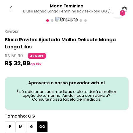
Moda Feminina
Blusa Manga Longa Feminina Rovitex Rosa GG /
0
Rosa
Rovitex
Blusa Rovitex Ajustada Malha Delicate Manga
Longa Lilás
R$
59
,
99
45%OFF
R$
32
,
89
no Pix
Aproveite o nosso provador virtual
É só adicionar suas medidas e ele te dará a melhor
opção de tamanho. Ainda ficou com dúvida?
Consulte nossa tabela de medidas.
Tamanho
:
GG
P
M
G
GG