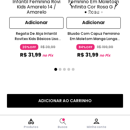
Adicionar
Adicionar
Bl
Regata De Alça Infantil
Blusão Com Capuz Feminino
Rovitex Kids Básicos Liso
Em Moletom Manga Longa
Amarelo
Rovitex
R$
39
,
99
R$
199
,
99
20%OFF
84%OFF
R$
31
,
99
R$
31
,
99
no Pix
no Pix
ADICIONAR AO CARRINHO
Produtos
Busca
Minha conta