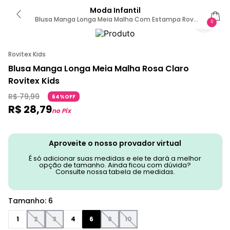
Moda Infantil
Blusa Manga Longa Meia Malha Com Estampa Rovi
0
Kids Rosa 6 / Rosa
Rovitex Kids
Blusa Manga Longa Meia Malha Rosa Claro
Rovitex Kids
R$
79
,
99
64%OFF
R$
28
,
79
no Pix
Aproveite o nosso provador virtual
É só adicionar suas medidas e ele te dará a melhor
opção de tamanho. Ainda ficou com dúvida?
Consulte nossa tabela de medidas.
Tamanho
:
6
1
2
3
4
6
8
10