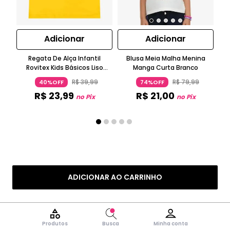
Adicionar
Adicionar
Regata De Alça Infantil
Blusa Meia Malha Menina
Bl
Rovitex Kids Básicos Liso
Manga Curta Branco
N
Amarelo
R$
39
,
99
R$
79
,
99
40%OFF
74%OFF
R$
23
,
99
R$
21
,
00
no Pix
no Pix
ADICIONAR AO CARRINHO
Produtos
Busca
Minha conta