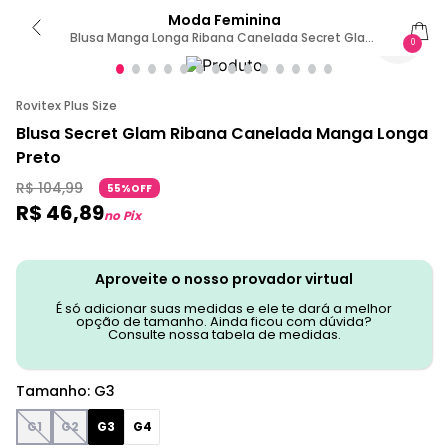
Moda Feminina
Blusa Manga Longa Ribana Canelada Secret Glam
0
Preto G3 / Preto
Rovitex Plus Size
Blusa Secret Glam Ribana Canelada Manga Longa
Preto
R$
104
,
99
55%OFF
R$
46
,
89
no Pix
Aproveite o nosso provador virtual
É só adicionar suas medidas e ele te dará a melhor
opção de tamanho. Ainda ficou com dúvida?
Consulte nossa tabela de medidas.
Tamanho
:
G3
G1
G2
G3
G4