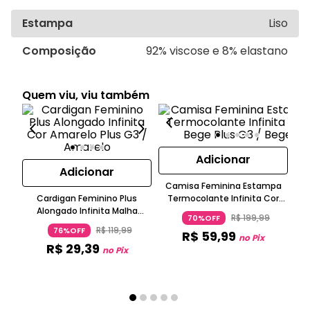
Estampa
Liso
Composição
92% viscose e 8% elastano
Quem viu, viu também
Adicionar
Adicionar
Camisa Feminina Estampa
Cardigan Feminino Plus
Termocolante Infinita Cor
Alongado Infinita Malha
Bege
Se
R$
199
,
99
70%OFF
Winter Manga Longa Amarelo
R$
119
,
99
76%OFF
R$
59
,
99
Claro
no Pix
R$
29
,
39
no Pix